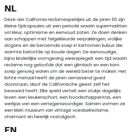
NL
Deze vier California‑reclamespeldjes uit de jaren 60 zijn
kleine tijdcapsules uit een periode waarin supermarkten
vol kleur, optimisme en eenvoud zaten. Ze doen denken
aan schappen met felgekleurde verpakkingen, vrolijke
slogans en de beroemde soep in kartonnen kubus die
warmte beloofde op koude dagen. De eenvoudige,
bijna kinderlijke vormgeving weerspiegelt een tijd waarin
reclame nog geloofde dat een glimlach en een kom
soep genoeg waren om de wereld beter te maken. Het
lichte metaal heeft de jaren verrassend goed
doorstaan, alsof de Californische geest zelf het
bewaard heeft. Elke speld vertelt een stukje dagelijks
leven: een keukenschort, een boodschappentas, een
werkjas van een vertegenwoordiger. Samen vormen ze
een klein museum van vintage voedselreclame,
charmant en heerlijk nostalgisch.
EN