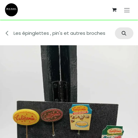
Se rendre au contenu
Les épinglettes , pin's et autres broches