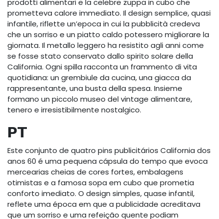
prodotti alimentari e la celebre zuppa in cubo che
prometteva calore immediato. Il design semplice, quasi
infantile, riflette un’epoca in cui la pubblicità credeva
che un sorriso e un piatto caldo potessero migliorare la
giornata. Il metallo leggero ha resistito agli anni come
se fosse stato conservato dallo spirito solare della
California. Ogni spilla racconta un frammento di vita
quotidiana: un grembiule da cucina, una giacca da
rappresentante, una busta della spesa. Insieme
formano un piccolo museo del vintage alimentare,
tenero e irresistibilmente nostalgico.
PT
Este conjunto de quatro pins publicitários California dos
anos 60 é uma pequena cápsula do tempo que evoca
mercearias cheias de cores fortes, embalagens
otimistas e a famosa sopa em cubo que prometia
conforto imediato. O design simples, quase infantil,
reflete uma época em que a publicidade acreditava
que um sorriso e uma refeição quente podiam