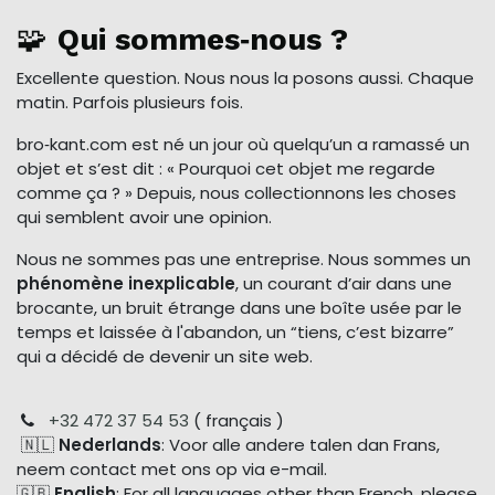
🧩
Qui sommes‑nous ?
Excellente question. Nous nous la posons aussi. Chaque
matin. Parfois plusieurs fois.
bro‑kant.com est né un jour où quelqu’un a ramassé un
objet et s’est dit : « Pourquoi cet objet me regarde
comme ça ? » Depuis, nous collectionnons les choses
qui semblent avoir une opinion.
Nous ne sommes pas une entreprise. Nous sommes un
phénomène inexplicable
, un courant d’air dans une
brocante, un bruit étrange dans une boîte usée par le
temps et laissée à l'abandon, un “tiens, c’est bizarre”
qui a décidé de devenir un site web.
+32 472 37 54 53
( français )
🇳🇱
Nederlands
: Voor alle andere talen dan Frans,
neem contact met ons op via e-mail.
🇬🇧
English
: For all languages other than French, please