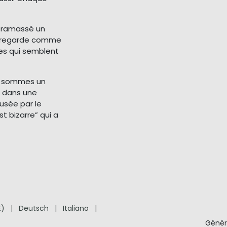
a ramassé un
me regarde comme
ses qui semblent
s sommes un
ir dans une
usée par le
st bizarre” qui a
E)
|
Deutsch
|
Italiano
|
Génér