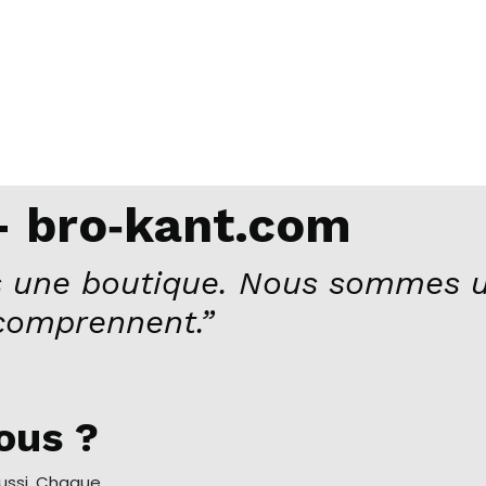
 bro‑kant.com
 une boutique. Nous sommes u
comprennent.”
ous ?
aussi. Chaque