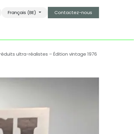
Français (BE)
Contactez-nous
s
le gardien des objets bro-kant.com
tarifs d'envois
duits ultra-réalistes – Édition vintage 1976