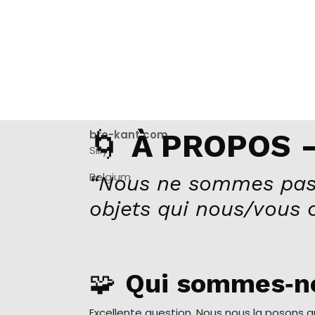
🌀
bro-kant.com
À PROPOS –
Silly
Belgium
“Nous ne sommes pas
objets qui nous/vous 
🧩
Qui sommes‑n
Excellente question. Nous nous la posons 