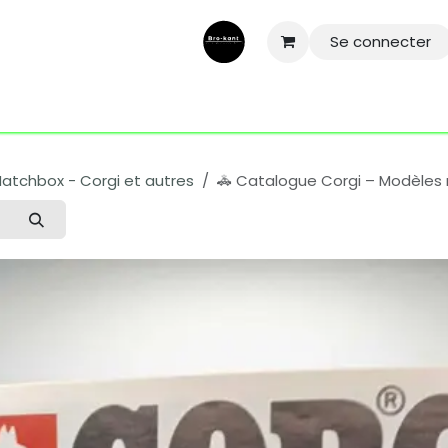
Se connecter
ntactez-nous
Aide
Conditions général
Mentions légale
Matchbox - Corgi et autres
🚓 Catalogue Corgi – Modèles ré