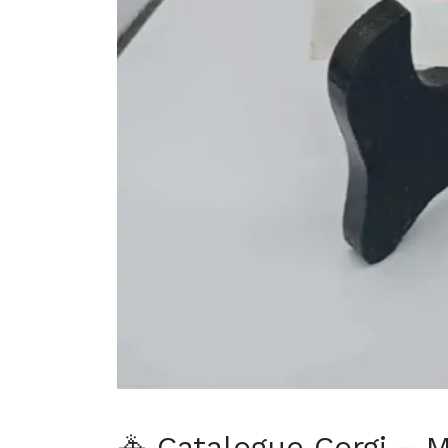
🚓 Catalogue Corgi – 