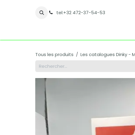
Se rendre au contenu
tel:+32 472-37-54-53
Accueil
Boutique
Nos catégories
Co
Tous les produits
Les catalogues Dinky - 