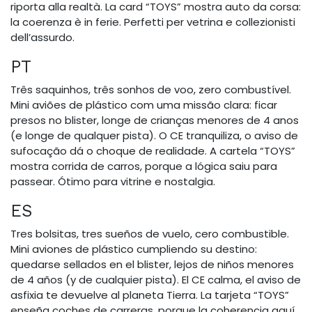
riporta alla realtà. La card “TOYS” mostra auto da corsa:
la coerenza è in ferie. Perfetti per vetrina e collezionisti
dell’assurdo.
PT
Três saquinhos, três sonhos de voo, zero combustível.
Mini aviões de plástico com uma missão clara: ficar
presos no blister, longe de crianças menores de 4 anos
(e longe de qualquer pista). O CE tranquiliza, o aviso de
sufocação dá o choque de realidade. A cartela “TOYS”
mostra corrida de carros, porque a lógica saiu para
passear. Ótimo para vitrine e nostalgia.
ES
Tres bolsitas, tres sueños de vuelo, cero combustible.
Mini aviones de plástico cumpliendo su destino:
quedarse sellados en el blister, lejos de niños menores
de 4 años (y de cualquier pista). El CE calma, el aviso de
asfixia te devuelve al planeta Tierra. La tarjeta “TOYS”
enseña coches de carreras, porque la coherencia aquí