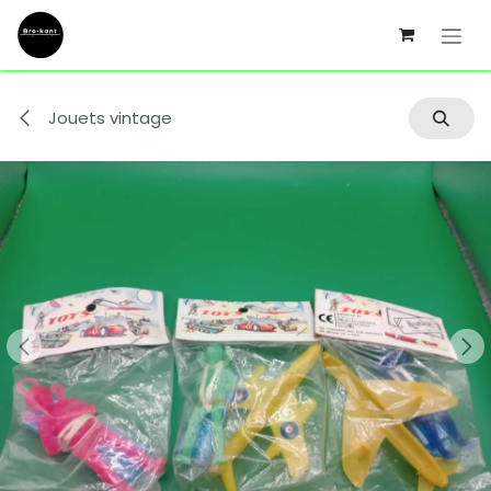
Se rendre au contenu
Jouets vintage