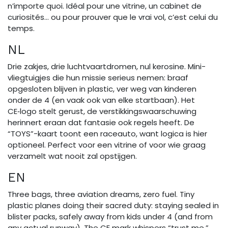
n’importe quoi. Idéal pour une vitrine, un cabinet de
curiosités… ou pour prouver que le vrai vol, c’est celui du
temps.
NL
Drie zakjes, drie luchtvaartdromen, nul kerosine. Mini-
vliegtuigjes die hun missie serieus nemen: braaf
opgesloten blijven in plastic, ver weg van kinderen
onder de 4 (en vaak ook van elke startbaan). Het
CE‑logo stelt gerust, de verstikkingswaarschuwing
herinnert eraan dat fantasie ook regels heeft. De
“TOYS”-kaart toont een raceauto, want logica is hier
optioneel. Perfect voor een vitrine of voor wie graag
verzamelt wat nooit zal opstijgen.
EN
Three bags, three aviation dreams, zero fuel. Tiny
plastic planes doing their sacred duty: staying sealed in
blister packs, safely away from kids under 4 (and from
any actual runway). The CE mark whispers “trust me,”