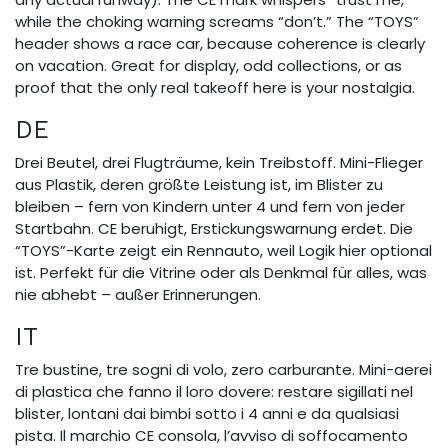
while the choking warning screams “don’t.” The “TOYS”
header shows a race car, because coherence is clearly
on vacation. Great for display, odd collections, or as
proof that the only real takeoff here is your nostalgia.
DE
Drei Beutel, drei Flugträume, kein Treibstoff. Mini-Flieger
aus Plastik, deren größte Leistung ist, im Blister zu
bleiben – fern von Kindern unter 4 und fern von jeder
Startbahn. CE beruhigt, Erstickungswarnung erdet. Die
“TOYS”-Karte zeigt ein Rennauto, weil Logik hier optional
ist. Perfekt für die Vitrine oder als Denkmal für alles, was
nie abhebt – außer Erinnerungen.
IT
Tre bustine, tre sogni di volo, zero carburante. Mini-aerei
di plastica che fanno il loro dovere: restare sigillati nel
blister, lontani dai bimbi sotto i 4 anni e da qualsiasi
pista. Il marchio CE consola, l’avviso di soffocamento