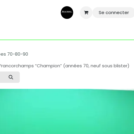
Se connecter
ntactez-nous
Aide
Conditions général
Mentions légale
ées 70-80-90
 Francorchamps “Champion” (années 70, neuf sous blister)