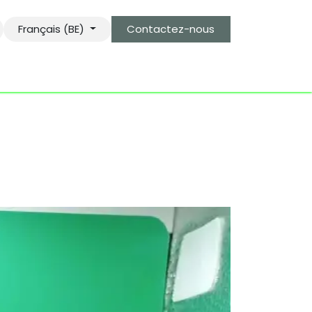
Français (BE)
Contactez-nous
s
le gardien des objets bro-kant.com
tarifs d'envois