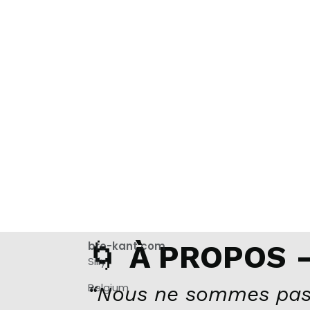
🌀
bro-kant.com
À PROPOS –
Silly
Belgium
“Nous ne sommes pas