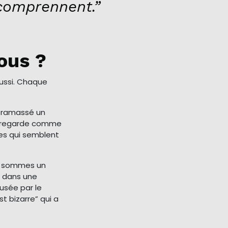
comprennent.”
ous ?
aussi. Chaque
a ramassé un
me regarde comme
ses qui semblent
s sommes un
ir dans une
usée par le
st bizarre” qui a