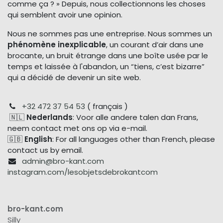
comme ça ? » Depuis, nous collectionnons les choses
qui semblent avoir une opinion.
Nous ne sommes pas une entreprise. Nous sommes un
phénomène inexplicable
, un courant d’air dans une
brocante, un bruit étrange dans une boîte usée par le
temps et laissée à l'abandon, un “tiens, c’est bizarre”
qui a décidé de devenir un site web.
+32 472 37 54 53
( français )
🇳🇱
Nederlands
: Voor alle andere talen dan Frans,
neem contact met ons op via e-mail.
🇬🇧
English
: For all languages other than French, please
contact us by email.
admin@bro-kant.com
instagram.com/lesobjetsdebrokantcom
bro-kant.com
Silly