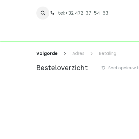
Overslaan naar inhoud
tel:+32 472-37-54-53
Startpagina
Shop
Nos catégories
C
Volgorde
Adres
Betaling
Besteloverzicht
Snel opnieuw b