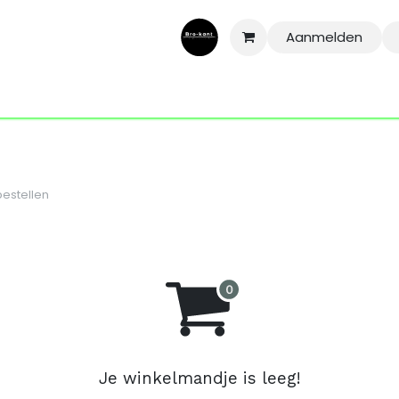
Aanmelden
ontact
Aide
Conditions général
Mentions légales
le g
estellen
Je winkelmandje is leeg!