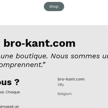
Shop
 bro‑kant.com
une boutique. Nous sommes u
comprennent.”
us ?
bro-kant.com
Silly
ssi. Chaque
Belgium
 ramassé un