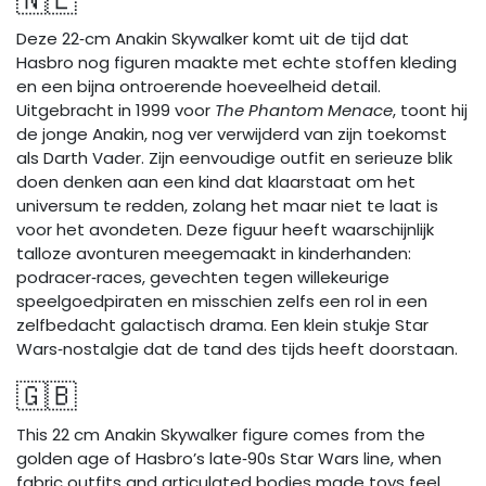
🇳🇱
Deze 22‑cm Anakin Skywalker komt uit de tijd dat
Hasbro nog figuren maakte met echte stoffen kleding
en een bijna ontroerende hoeveelheid detail.
Uitgebracht in 1999 voor
The Phantom Menace
, toont hij
de jonge Anakin, nog ver verwijderd van zijn toekomst
als Darth Vader. Zijn eenvoudige outfit en serieuze blik
doen denken aan een kind dat klaarstaat om het
universum te redden, zolang het maar niet te laat is
voor het avondeten. Deze figuur heeft waarschijnlijk
talloze avonturen meegemaakt in kinderhanden:
podracer‑races, gevechten tegen willekeurige
speelgoedpiraten en misschien zelfs een rol in een
zelfbedacht galactisch drama. Een klein stukje Star
Wars‑nostalgie dat de tand des tijds heeft doorstaan.
🇬🇧
This 22 cm Anakin Skywalker figure comes from the
golden age of Hasbro’s late‑90s Star Wars line, when
fabric outfits and articulated bodies made toys feel