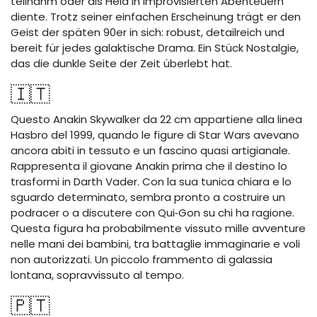
teilnahm oder als Held in improvisierten Abenteuern
diente. Trotz seiner einfachen Erscheinung trägt er den
Geist der späten 90er in sich: robust, detailreich und
bereit für jedes galaktische Drama. Ein Stück Nostalgie,
das die dunkle Seite der Zeit überlebt hat.
🇮🇹
Questo Anakin Skywalker da 22 cm appartiene alla linea
Hasbro del 1999, quando le figure di Star Wars avevano
ancora abiti in tessuto e un fascino quasi artigianale.
Rappresenta il giovane Anakin prima che il destino lo
trasformi in Darth Vader. Con la sua tunica chiara e lo
sguardo determinato, sembra pronto a costruire un
podracer o a discutere con Qui‑Gon su chi ha ragione.
Questa figura ha probabilmente vissuto mille avventure
nelle mani dei bambini, tra battaglie immaginarie e voli
non autorizzati. Un piccolo frammento di galassia
lontana, sopravvissuto al tempo.
🇵🇹