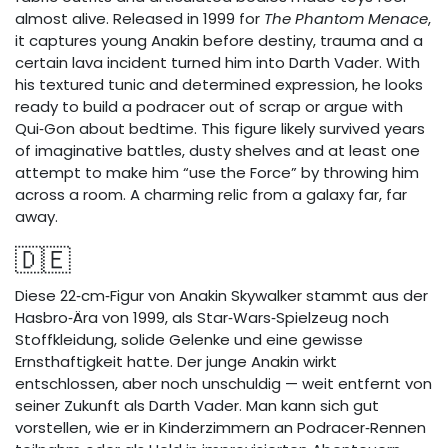
almost alive. Released in 1999 for
The Phantom Menace
,
it captures young Anakin before destiny, trauma and a
certain lava incident turned him into Darth Vader. With
his textured tunic and determined expression, he looks
ready to build a podracer out of scrap or argue with
Qui‑Gon about bedtime. This figure likely survived years
of imaginative battles, dusty shelves and at least one
attempt to make him “use the Force” by throwing him
across a room. A charming relic from a galaxy far, far
away.
🇩🇪
Diese 22‑cm‑Figur von Anakin Skywalker stammt aus der
Hasbro‑Ära von 1999, als Star‑Wars‑Spielzeug noch
Stoffkleidung, solide Gelenke und eine gewisse
Ernsthaftigkeit hatte. Der junge Anakin wirkt
entschlossen, aber noch unschuldig — weit entfernt von
seiner Zukunft als Darth Vader. Man kann sich gut
vorstellen, wie er in Kinderzimmern an Podracer‑Rennen