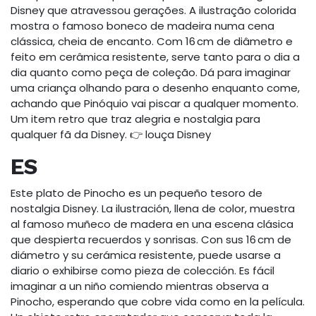
Disney que atravessou gerações. A ilustração colorida
mostra o famoso boneco de madeira numa cena
clássica, cheia de encanto. Com 16 cm de diâmetro e
feito em cerâmica resistente, serve tanto para o dia a
dia quanto como peça de coleção. Dá para imaginar
uma criança olhando para o desenho enquanto come,
achando que Pinóquio vai piscar a qualquer momento.
Um item retro que traz alegria e nostalgia para
qualquer fã da Disney. 👉 louça Disney
ES
Este plato de Pinocho es un pequeño tesoro de
nostalgia Disney. La ilustración, llena de color, muestra
al famoso muñeco de madera en una escena clásica
que despierta recuerdos y sonrisas. Con sus 16 cm de
diámetro y su cerámica resistente, puede usarse a
diario o exhibirse como pieza de colección. Es fácil
imaginar a un niño comiendo mientras observa a
Pinocho, esperando que cobre vida como en la película.