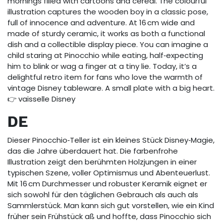
mornings filled with cartoons and cereal. The colourful
illustration captures the wooden boy in a classic pose,
full of innocence and adventure. At 16 cm wide and
made of sturdy ceramic, it works as both a functional
dish and a collectible display piece. You can imagine a
child staring at Pinocchio while eating, half‑expecting
him to blink or wag a finger at a tiny lie. Today, it’s a
delightful retro item for fans who love the warmth of
vintage Disney tableware. A small plate with a big heart.
👉 vaisselle Disney
DE
Dieser Pinocchio‑Teller ist ein kleines Stück Disney‑Magie,
das die Jahre überdauert hat. Die farbenfrohe
Illustration zeigt den berühmten Holzjungen in einer
typischen Szene, voller Optimismus und Abenteuerlust.
Mit 16 cm Durchmesser und robuster Keramik eignet er
sich sowohl für den täglichen Gebrauch als auch als
Sammlerstück. Man kann sich gut vorstellen, wie ein Kind
früher sein Frühstück aß und hoffte, dass Pinocchio sich