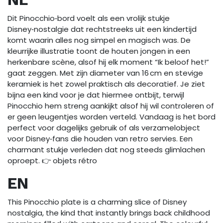
Dit Pinocchio‑bord voelt als een vrolijk stukje
Disney‑nostalgie dat rechtstreeks uit een kindertijd
komt waarin alles nog simpel en magisch was. De
kleurrijke illustratie toont de houten jongen in een
herkenbare scène, alsof hij elk moment “Ik beloof het!”
gaat zeggen. Met zijn diameter van 16 cm en stevige
keramiek is het zowel praktisch als decoratief. Je ziet
bijna een kind voor je dat hiermee ontbijt, terwijl
Pinocchio hem streng aankijkt alsof hij wil controleren of
er geen leugentjes worden verteld. Vandaag is het bord
perfect voor dagelijks gebruik of als verzamelobject
voor Disney‑fans die houden van retro servies. Een
charmant stukje verleden dat nog steeds glimlachen
oproept. 👉 objets rétro
EN
This Pinocchio plate is a charming slice of Disney
nostalgia, the kind that instantly brings back childhood