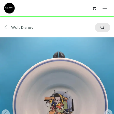
Se rendre au contenu
Walt Disney