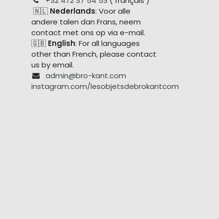
+32 472 37 54 53
( français )
🇳🇱
Nederlands
: Voor alle
andere talen dan Frans, neem
contact met ons op via e-mail.
🇬🇧
English
: For all languages
other than French, please contact
us by email.
admin@bro-kant.com
instagram.com/lesobjetsdebrokantcom