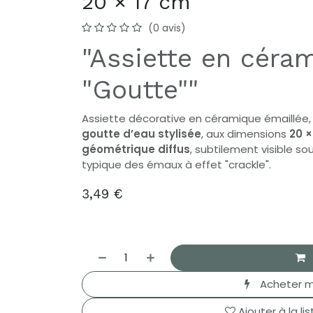
20 × 17 cm
(0 avis)
"Assiette en céra
"Goutte""
Assiette décorative en céramique émaillée
goutte d’eau stylisée
, aux dimensions
20 ×
géométrique diffus
, subtilement visible s
typique des émaux à effet "crackle".
3,49
€
Acheter m
Ajouter à la li