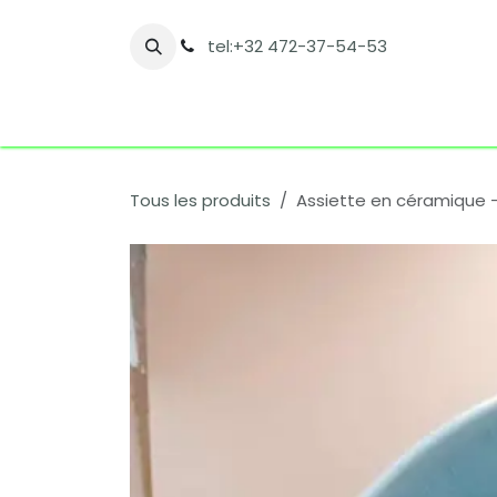
Se rendre au contenu
tel:+32 472-37-54-53
Accueil
Boutique
Nos catégories
Co
Tous les produits
Assiette en céramique –