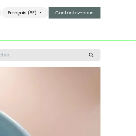
Français (BE)
Contactez-nous
s
le gardien des objets bro-kant.com
tarifs d'envois