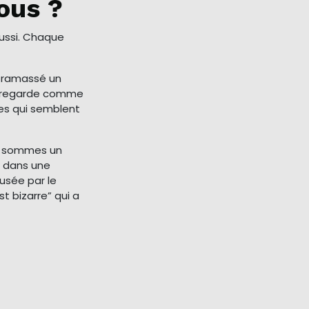
ous ?
aussi. Chaque
a ramassé un
me regarde comme
ses qui semblent
s sommes un
ir dans une
usée par le
st bizarre” qui a