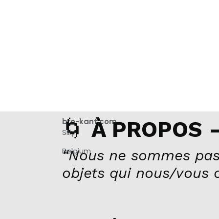
🌀
bro-kant.com
À PROPOS –
Silly
Belgium
“Nous ne sommes pas
objets qui nous/vous 