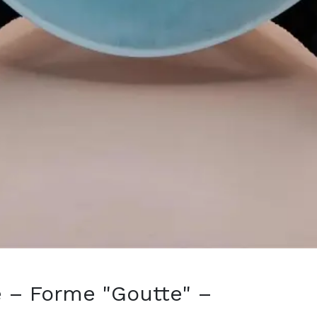
 – Forme "Goutte" –