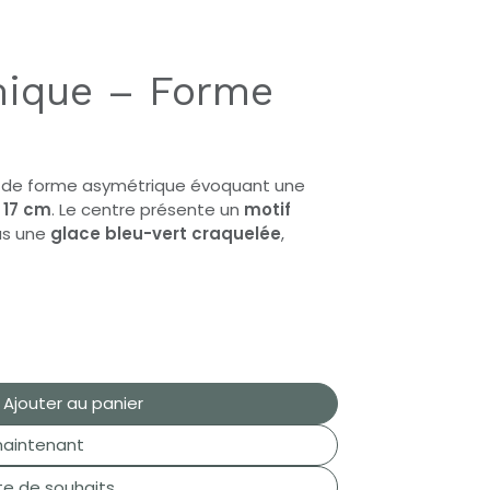
mique – Forme
, de forme asymétrique évoquant une
 17 cm
. Le centre présente un
motif
ous une
glace bleu-vert craquelée
,
Ajouter au panier
aintenant
ste de souhaits