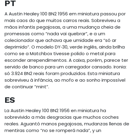
PT
A Austin Healey 100 BN2 1956 em miniatura passou por
mais caos do que muitos carros reais. Sobreviveu a
mãos infantis pegajosas, a uma mudança cheia de
promessas como “nada vai quebrar”, e a um
colecionador que achava que umidade era “só ar
deprimido”. O modelo DY‑30, verde inglês, ainda brilha
como se a Matchbox tivesse polido o metal para
esconder arrependimentos. A caixa, porém, parece ter
servido de banco para um carregador cansado. Ironia:
só 3.924 BN2 reais foram produzidos. Esta miniatura
sobreviveu à infância, ao mofo e ao sonho impossível
de continuar “mint”.
ES
La Austin Healey 100 BN2 1956 en miniatura ha
sobrevivido a más desgracias que muchos coches
reales. Aguantó manos pegajosas, mudanzas llenas de
mentiras como “no se romperá nada”, y un