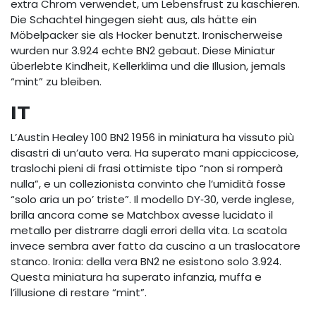
extra Chrom verwendet, um Lebensfrust zu kaschieren.
Die Schachtel hingegen sieht aus, als hätte ein
Möbelpacker sie als Hocker benutzt. Ironischerweise
wurden nur 3.924 echte BN2 gebaut. Diese Miniatur
überlebte Kindheit, Kellerklima und die Illusion, jemals
“mint” zu bleiben.
IT
L’Austin Healey 100 BN2 1956 in miniatura ha vissuto più
disastri di un’auto vera. Ha superato mani appiccicose,
traslochi pieni di frasi ottimiste tipo “non si romperà
nulla”, e un collezionista convinto che l’umidità fosse
“solo aria un po’ triste”. Il modello DY‑30, verde inglese,
brilla ancora come se Matchbox avesse lucidato il
metallo per distrarre dagli errori della vita. La scatola
invece sembra aver fatto da cuscino a un traslocatore
stanco. Ironia: della vera BN2 ne esistono solo 3.924.
Questa miniatura ha superato infanzia, muffa e
l’illusione di restare “mint”.