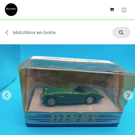
Se rendre au contenu
Matchbox en boite