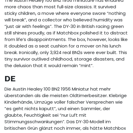
The Austin Healey 100 BN2 1956 miniature has endured
more chaos than most full‑size classics. It survived
sticky children, a move where everyone swore “nothing
will break”, and a collector who believed humidity was
“just air with feelings”. The DY‑30 in British racing green
still shines proudly, as if Matchbox polished it to distract
from life’s disappointments. The box, however, looks like
it doubled as a seat cushion for a mover on his lunch
break. Ironically, only 3,924 real BN2s were ever built. This
tiny survivor outlived childhood, storage disasters, and
the delusion that it would remain “mint”.
DE
Die Austin Healey 100 BN2 1956 Miniatur hat mehr
überstanden als die meisten Oldtimerbesitzer. Klebrige
Kinderhände, Umzüge voller falscher Versprechen wie
“es geht nichts kaputt”, und einen Sammler, der
glaubte, Feuchtigkeit sei “nur Luft mit
Stimmungsschwankungen”. Das DY‑30‑Modell im
britischen Grün glänzt noch immer, als hätte Matchbox