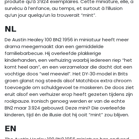
produite qu’à 3 924 exemplaires. Cette miniature, elle, a
survécu à l’enfance, au temps, et surtout à l’illusion
qu’un jour quelqu’un la trouverait “mint”.
NL
De Austin Healey 100 BN2 1956 in miniatuur heeft meer
drama meegemaakt dan een gemiddelde
familiebarbecue. Hij overleefde plakkerige
kinderhanden, een verhuizing waarbij iedereen riep “het
komt heel aan”, en een verzamelaar die dacht dat een
vochtige doos “wel meeviel”. Het DY‑30‑model in Brits
groen glanst nog steeds alsof Matchbox extra chroom
toevoegde om schuldgevoel te maskeren. De doos ziet
eruit alsof een verhuizer erop heeft gezeten tijdens zijn
rookpauze. Ironisch genoeg werden er van de echte
BN2 maar 3.924 gebouwd. Deze mini? Die overleefde
kinderen, tijd én de illusie dat hij ooit “mint” zou blijven.
EN