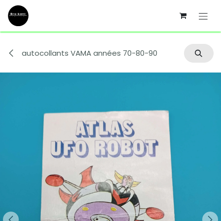
Se rendre au contenu
autocollants VAMA années 70-80-90