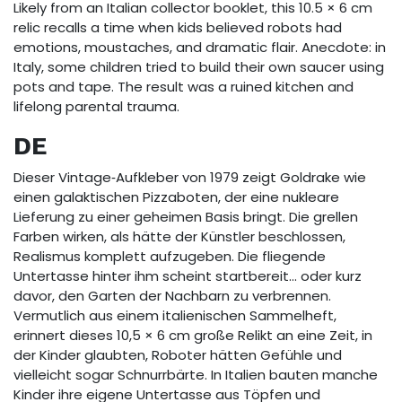
Likely from an Italian collector booklet, this 10.5 × 6 cm
relic recalls a time when kids believed robots had
emotions, moustaches, and dramatic flair. Anecdote: in
Italy, some children tried to build their own saucer using
pots and tape. The result was a ruined kitchen and
lifelong parental trauma.
DE
Dieser Vintage‑Aufkleber von 1979 zeigt Goldrake wie
einen galaktischen Pizzaboten, der eine nukleare
Lieferung zu einer geheimen Basis bringt. Die grellen
Farben wirken, als hätte der Künstler beschlossen,
Realismus komplett aufzugeben. Die fliegende
Untertasse hinter ihm scheint startbereit… oder kurz
davor, den Garten der Nachbarn zu verbrennen.
Vermutlich aus einem italienischen Sammelheft,
erinnert dieses 10,5 × 6 cm große Relikt an eine Zeit, in
der Kinder glaubten, Roboter hätten Gefühle und
vielleicht sogar Schnurrbärte. In Italien bauten manche
Kinder ihre eigene Untertasse aus Töpfen und