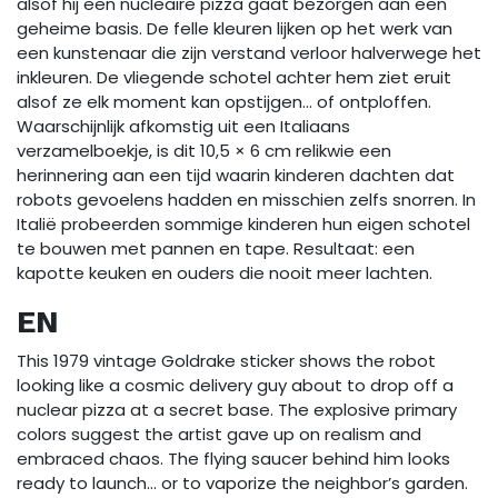
alsof hij een nucleaire pizza gaat bezorgen aan een
geheime basis. De felle kleuren lijken op het werk van
een kunstenaar die zijn verstand verloor halverwege het
inkleuren. De vliegende schotel achter hem ziet eruit
alsof ze elk moment kan opstijgen… of ontploffen.
Waarschijnlijk afkomstig uit een Italiaans
verzamelboekje, is dit 10,5 × 6 cm relikwie een
herinnering aan een tijd waarin kinderen dachten dat
robots gevoelens hadden en misschien zelfs snorren. In
Italië probeerden sommige kinderen hun eigen schotel
te bouwen met pannen en tape. Resultaat: een
kapotte keuken en ouders die nooit meer lachten.
EN
This 1979 vintage Goldrake sticker shows the robot
looking like a cosmic delivery guy about to drop off a
nuclear pizza at a secret base. The explosive primary
colors suggest the artist gave up on realism and
embraced chaos. The flying saucer behind him looks
ready to launch… or to vaporize the neighbor’s garden.