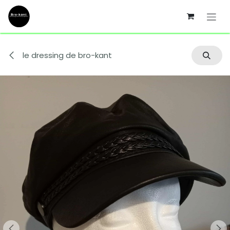
Se rendre au contenu
le dressing de bro-kant