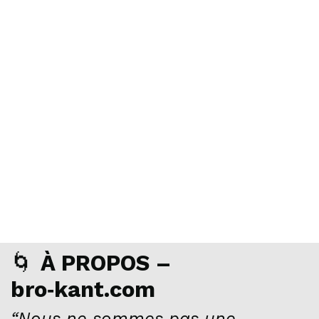
🌀
À PROPOS –
bro‑kant.com
“Nous ne sommes pas une