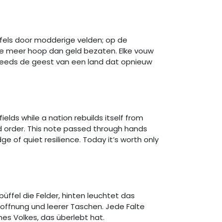
fels door modderige velden; op de
 die meer hoop dan geld bezaten. Elke vouw
steeds de geest van een land dat opnieuw
ields while a nation rebuilds itself from
d order. This note passed through hands
e of quiet resilience. Today it’s worth only
üffel die Felder, hinten leuchtet das
ffnung und leerer Taschen. Jede Falte
nes Volkes, das überlebt hat.