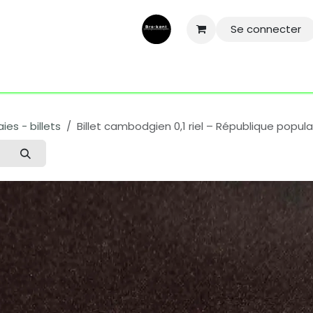
Se connecter
ntactez-nous
Aide
Conditions général
Mentions légale
es - billets
Billet cambodgien 0,1 riel – République popu