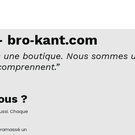
 bro‑kant.com
 une boutique. Nous sommes u
comprennent.”
ous ?
aussi. Chaque
a ramassé un