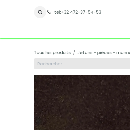
Se rendre au contenu
tel:+32 472-37-54-53
Accueil
Boutique
Nos catégories
Co
Tous les produits
Jetons - pièces - monnai