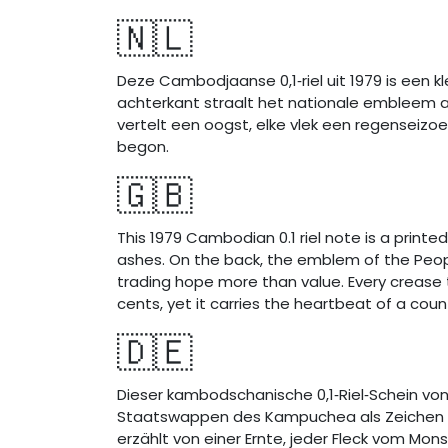
🇳🇱
Deze Cambodjaanse 0,1‑riel uit 1979 is een
achterkant straalt het nationale embleem als
vertelt een oogst, elke vlek een regenseiz
begon.
🇬🇧
This 1979 Cambodian 0.1 riel note is a printed
ashes. On the back, the emblem of the Peopl
trading hope more than value. Every crease te
cents, yet it carries the heartbeat of a coun
🇩🇪
Dieser kambodschanische 0,1‑Riel‑Schein von 
Staatswappen des Kampuchea als Zeichen de
erzählt von einer Ernte, jeder Fleck vom Mons