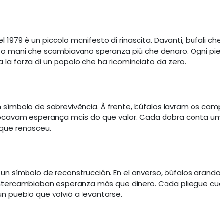
1979 è un piccolo manifesto di rinascita. Davanti, bufali che
sato mani che scambiavano speranza più che denaro. Ogni p
 la forza di un popolo che ha ricominciato da zero.
m símbolo de sobrevivência. À frente, búfalos lavram os ca
rocavam esperança mais do que valor. Cada dobra conta u
que renasceu.
 un símbolo de reconstrucción. En el anverso, búfalos arando 
ntercambiaban esperanza más que dinero. Cada pliegue cue
un pueblo que volvió a levantarse.