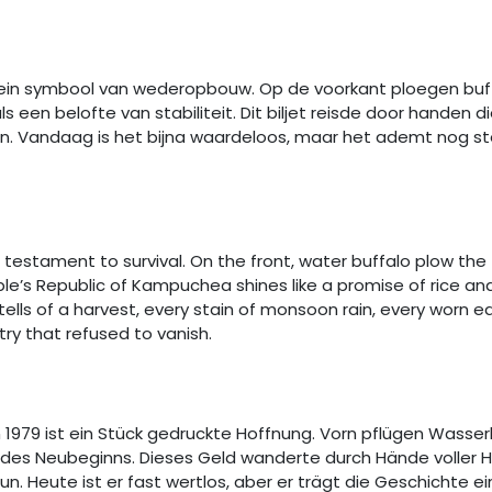
 klein symbool van wederopbouw. Op de voorkant ploegen buf
 een belofte van stabiliteit. Dit biljet reisde door handen
oen. Vandaag is het bijna waardeloos, maar het ademt nog 
 testament to survival. On the front, water buffalo plow the f
e’s Republic of Kampuchea shines like a promise of rice an
lls of a harvest, every stain of monsoon rain, every worn edg
try that refused to vanish.
1979 ist ein Stück gedruckte Hoffnung. Vorn pflügen Wasserb
s Neubeginns. Dieses Geld wanderte durch Hände voller Ho
un. Heute ist er fast wertlos, aber er trägt die Geschichte ei