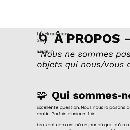
🌀
bro-kant.com
À PROPOS –
Silly
Belgium
“Nous ne sommes pas
objets qui nous/vous 
🧩
Qui sommes‑n
Excellente question. Nous nous la posons 
matin. Parfois plusieurs fois.
bro‑kant.com est né un jour où quelqu’un 