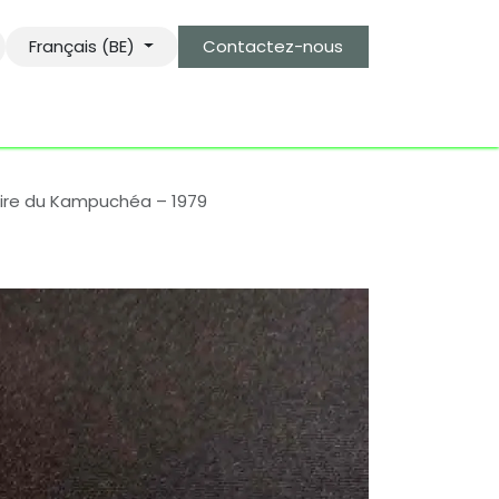
Français (BE)
Contactez-nous
s
le gardien des objets bro-kant.com
tarifs d'envois
laire du Kampuchéa – 1979