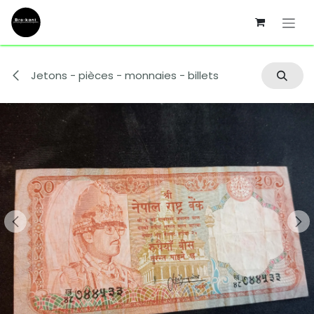
Se rendre au contenu
Jetons - pièces - monnaies - billets