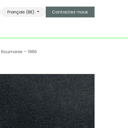
Français (BE)
Contactez-nous
s
le gardien des objets bro-kant.com
tarifs d'envois
de Roumanie – 1966