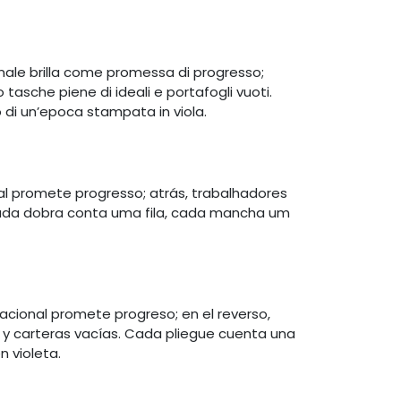
nale brilla come promessa di progresso;
tasche piene di ideali e portafogli vuoti.
o di un’epoca stampata in viola.
al promete progresso; atrás, trabalhadores
Cada dobra conta uma fila, cada mancha um
 nacional promete progreso; en el reverso,
s y carteras vacías. Cada pliegue cuenta una
 violeta.