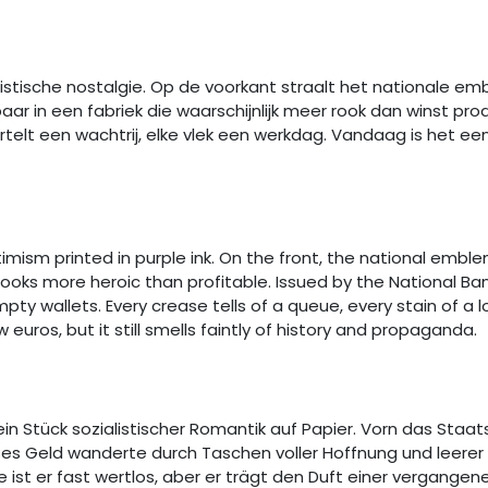
alistische nostalgie. Op de voorkant straalt het nationale e
 in een fabriek die waarschijnlijk meer rook dan winst produ
rtelt een wachtrij, elke vlek een werkdag. Vandaag is het e
ptimism printed in purple ink. On the front, the national embl
 looks more heroic than profitable. Issued by the National Ban
pty wallets. Every crease tells of a queue, every stain of a 
uros, but it still smells faintly of history and propaganda.
ein Stück sozialistischer Romantik auf Papier. Vorn das Staat
Dieses Geld wanderte durch Taschen voller Hoffnung und leerer
e ist er fast wertlos, aber er trägt den Duft einer vergangen