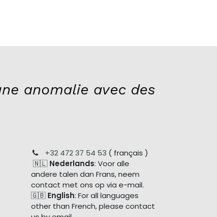
ne anomalie avec des
+32 472 37 54 53
( français )
🇳🇱
Nederlands
: Voor alle
andere talen dan Frans, neem
contact met ons op via e-mail.
🇬🇧
English
: For all languages
other than French, please contact
us by email.