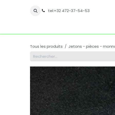
Se rendre au contenu
tel:+32 472-37-54-53
Accueil
Boutique
Nos catégories
Co
Tous les produits
Jetons - pièces - monnai