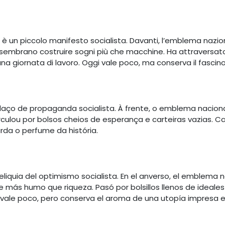
è un piccolo manifesto socialista. Davanti, l’emblema nazio
i sembrano costruire sogni più che macchine. Ha attraversato 
na giornata di lavoro. Oggi vale poco, ma conserva il fascin
daço de propaganda socialista. À frente, o emblema nacion
culou por bolsos cheios de esperança e carteiras vazias. 
rda o perfume da história.
reliquia del optimismo socialista. En el anverso, el emblema
 más humo que riqueza. Pasó por bolsillos llenos de ideale
 vale poco, pero conserva el aroma de una utopía impresa en