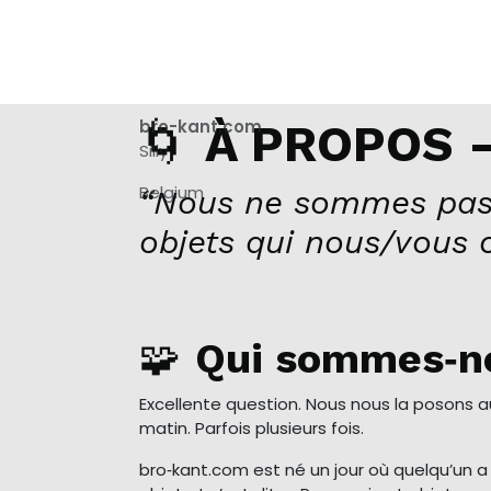
🌀
bro-kant.com
À PROPOS –
Silly
Belgium
“Nous ne sommes pas
objets qui nous/vous 
🧩
Qui sommes‑n
Excellente question. Nous nous la posons 
matin. Parfois plusieurs fois.
bro‑kant.com est né un jour où quelqu’un 