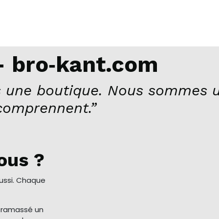
 bro‑kant.com
 une boutique. Nous sommes u
comprennent.”
ous ?
aussi. Chaque
a ramassé un