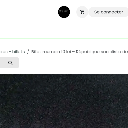
Se connecter
ntactez-nous
Aide
Conditions général
Mentions légale
es - billets
Billet roumain 10 lei – République socialiste 