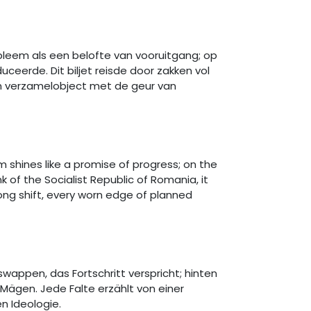
mbleem als een belofte van vooruitgang; op
ceerde. Dit biljet reisde door zakken vol
en verzamelobject met de geur van
em shines like a promise of progress; on the
k of the Socialist Republic of Romania, it
long shift, every worn edge of planned
swappen, das Fortschritt verspricht; hinten
 Mägen. Jede Falte erzählt von einer
en Ideologie.