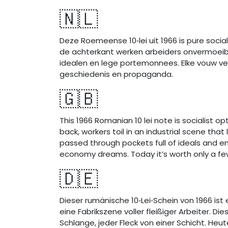
🇳🇱
Deze Roemeense 10‑lei uit 1966 is pure soci
de achterkant werken arbeiders onvermoeibaar
idealen en lege portemonnees. Elke vouw ve
geschiedenis en propaganda.
🇬🇧
This 1966 Romanian 10 lei note is socialist o
back, workers toil in an industrial scene that
passed through pockets full of ideals and em
economy dreams. Today it’s worth only a few e
🇩🇪
Dieser rumänische 10‑Lei‑Schein von 1966 ist 
eine Fabrikszene voller fleißiger Arbeiter. 
Schlange, jeder Fleck von einer Schicht. Heut