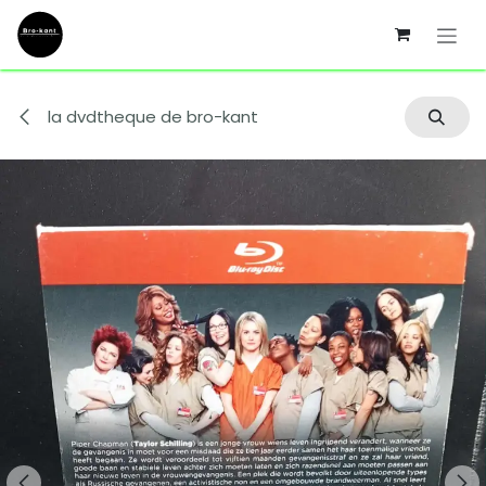
Se rendre au contenu
la dvdtheque de bro-kant