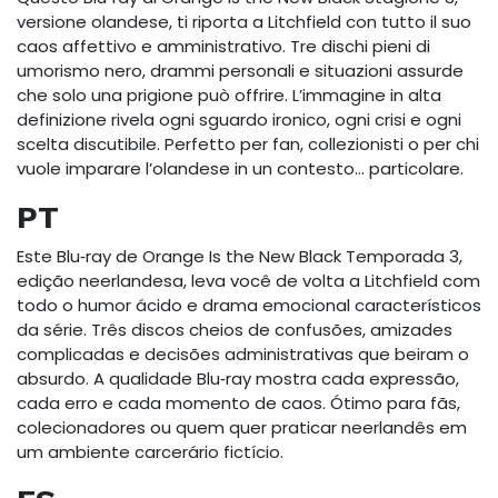
versione olandese, ti riporta a Litchfield con tutto il suo
caos affettivo e amministrativo. Tre dischi pieni di
umorismo nero, drammi personali e situazioni assurde
che solo una prigione può offrire. L’immagine in alta
definizione rivela ogni sguardo ironico, ogni crisi e ogni
scelta discutibile. Perfetto per fan, collezionisti o per chi
vuole imparare l’olandese in un contesto… particolare.
PT
Este Blu‑ray de Orange Is the New Black Temporada 3,
edição neerlandesa, leva você de volta a Litchfield com
todo o humor ácido e drama emocional característicos
da série. Três discos cheios de confusões, amizades
complicadas e decisões administrativas que beiram o
absurdo. A qualidade Blu‑ray mostra cada expressão,
cada erro e cada momento de caos. Ótimo para fãs,
colecionadores ou quem quer praticar neerlandês em
um ambiente carcerário fictício.