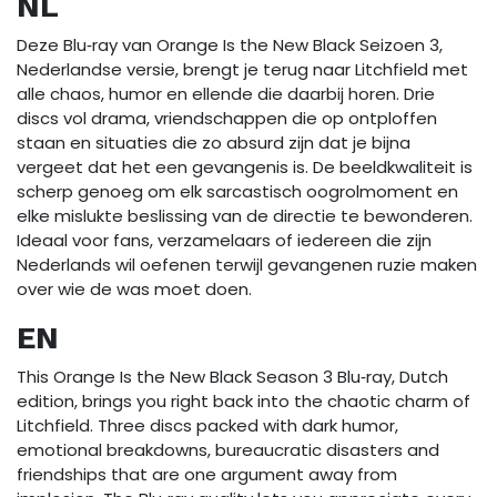
NL
Deze Blu‑ray van Orange Is the New Black Seizoen 3,
Nederlandse versie, brengt je terug naar Litchfield met
alle chaos, humor en ellende die daarbij horen. Drie
discs vol drama, vriendschappen die op ontploffen
staan en situaties die zo absurd zijn dat je bijna
vergeet dat het een gevangenis is. De beeldkwaliteit is
scherp genoeg om elk sarcastisch oogrolmoment en
elke mislukte beslissing van de directie te bewonderen.
Ideaal voor fans, verzamelaars of iedereen die zijn
Nederlands wil oefenen terwijl gevangenen ruzie maken
over wie de was moet doen.
EN
This Orange Is the New Black Season 3 Blu‑ray, Dutch
edition, brings you right back into the chaotic charm of
Litchfield. Three discs packed with dark humor,
emotional breakdowns, bureaucratic disasters and
friendships that are one argument away from