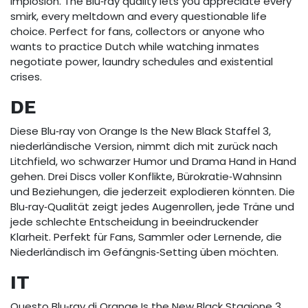
implosion. The Blu‑ray quality lets you appreciate every
smirk, every meltdown and every questionable life
choice. Perfect for fans, collectors or anyone who
wants to practice Dutch while watching inmates
negotiate power, laundry schedules and existential
crises.
DE
Diese Blu‑ray von Orange Is the New Black Staffel 3,
niederländische Version, nimmt dich mit zurück nach
Litchfield, wo schwarzer Humor und Drama Hand in Hand
gehen. Drei Discs voller Konflikte, Bürokratie‑Wahnsinn
und Beziehungen, die jederzeit explodieren könnten. Die
Blu‑ray‑Qualität zeigt jedes Augenrollen, jede Träne und
jede schlechte Entscheidung in beeindruckender
Klarheit. Perfekt für Fans, Sammler oder Lernende, die
Niederländisch im Gefängnis‑Setting üben möchten.
IT
Questo Blu‑ray di Orange Is the New Black Stagione 3,