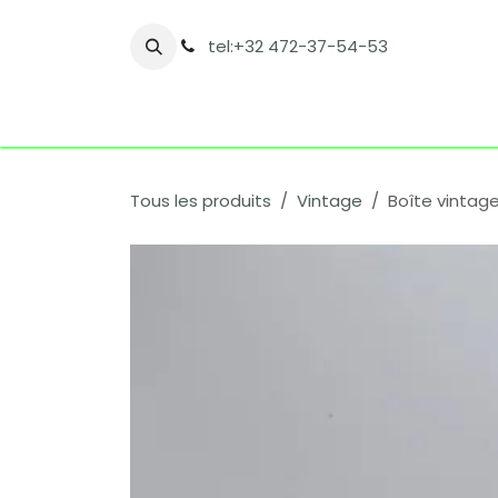
Se rendre au contenu
tel:+32 472-37-54-53
Accueil
Boutique
Nos catégories
Co
Tous les produits
Vintage
Boîte vintage