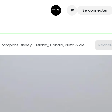
Se connecter
ntactez-nous
Aide
Conditions général
Mentions légale
 tampons Disney – Mickey, Donald, Pluto & cie