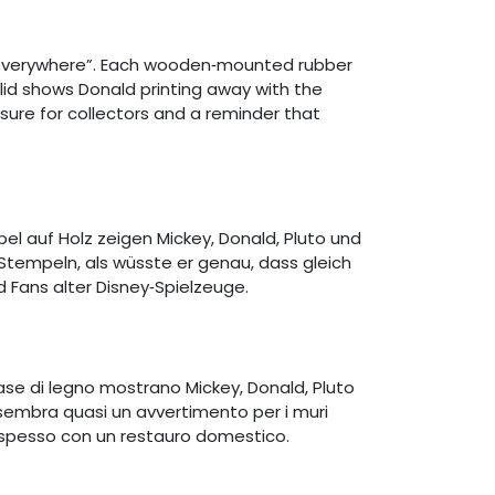
nk everywhere”. Each wooden‑mounted rubber
lid shows Donald printing away with the
ure for collectors and a reminder that
l auf Holz zeigen Mickey, Donald, Pluto und
 Stempeln, als wüsste er genau, dass gleich
d Fans alter Disney‑Spielzeuge.
ase di legno mostrano Mickey, Donald, Pluto
sembra quasi un avvertimento per i muri
no spesso con un restauro domestico.