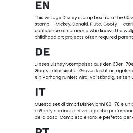
EN
This vintage Disney stamp box from the 60s
stamp — Mickey, Donald, Pluto, Goofy — carr
confidence of someone who knows the wallpa
childhood art projects often required paren
DE
Dieses Disney‑Stempelset aus den 60er–70er
Goofy in klassischer Gravur, leicht unregelm
ein Vorhang ruiniert wird. Vollständig, selt
IT
Questo set di timbri Disney anni 60–70 è un
e Goofy con incisioni vintage che profumano
della casa. Completo e raro, è perfetto per c
PT