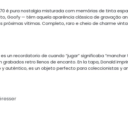
–70 é pura nostalgia misturada com memórias de tinta espa
uto, Goofy — têm aquela aparência clássica de gravação a
 próximas vítimas. Completo, raro e cheio de charme vintag
0 es un recordatorio de cuando “jugar” significaba “mancha
n grabados retro llenos de encanto. En la tapa, Donald impri
o y auténtico, es un objeto perfecto para coleccionistas y 
éresser