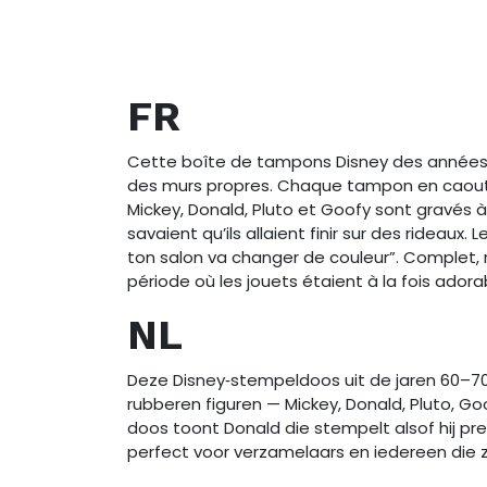
FR
Cette boîte de tampons Disney des années 60
des murs propres. Chaque tampon en caoutch
Mickey, Donald, Pluto et Goofy sont gravés
savaient qu’ils allaient finir sur des rideaux
ton salon va changer de couleur”. Complet, r
période où les jouets étaient à la fois ado
NL
Deze Disney‑stempeldoos uit de jaren 60–70
rubberen figuren — Mickey, Donald, Pluto, G
doos toont Donald die stempelt alsof hij p
perfect voor verzamelaars en iedereen die 