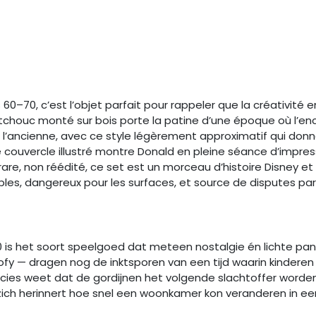
–70, c’est l’objet parfait pour rappeler que la créativité 
ouc monté sur bois porte la patine d’une époque où l’encre
 à l’ancienne, avec ce style légèrement approximatif qui do
. Le couvercle illustré montre Donald en pleine séance d’impress
are, non réédité, ce set est un morceau d’histoire Disney e
rables, dangereux pour les surfaces, et source de disputes 
 is het soort speelgoed dat meteen nostalgie én lichte pa
oofy — dragen nog de inktsporen van een tijd waarin kinder
recies weet dat de gordijnen het volgende slachtoffer word
zich herinnert hoe snel een woonkamer kon veranderen in e