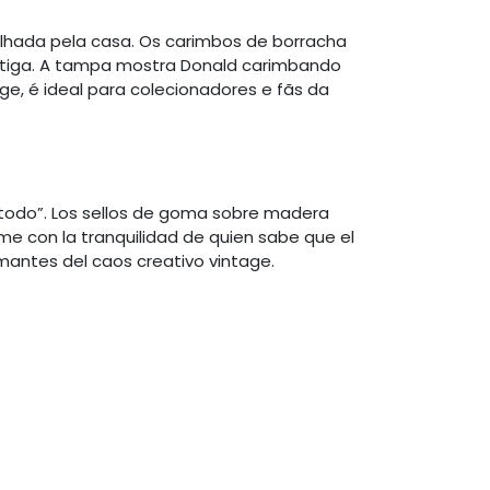
lhada pela casa. Os carimbos de borracha
ntiga. A tampa mostra Donald carimbando
e, é ideal para colecionadores e fãs da
r todo”. Los sellos de goma sobre madera
me con la tranquilidad de quien sabe que el
amantes del caos creativo vintage.