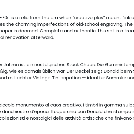
–70s is a relic from the era when “creative play” meant “i
ies the charming imperfections of old‑school engraving. The 
per is doomed. Complete and authentic, this set is a treas
tal renovation afterward.
 Jahren ist ein nostalgisches Stück Chaos. Die Gummistempe
äßig, wie es damals üblich war. Der Deckel zeigt Donald beim
en und mit echter Vintage‑Tintenpatina — ideal für Sammler un
 piccolo monumento al caos creativo. I timbri in gomma su b
 di inchiostro d’epoca. Il coperchio con Donald che stampa 
ollezionisti e nostalgici delle attività artistiche che finiva