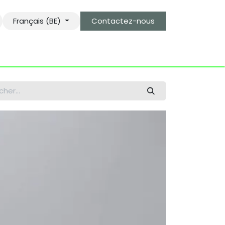
Français (BE)
Contactez-nous
s
le gardien des objets bro-kant.com
tarifs d'envois