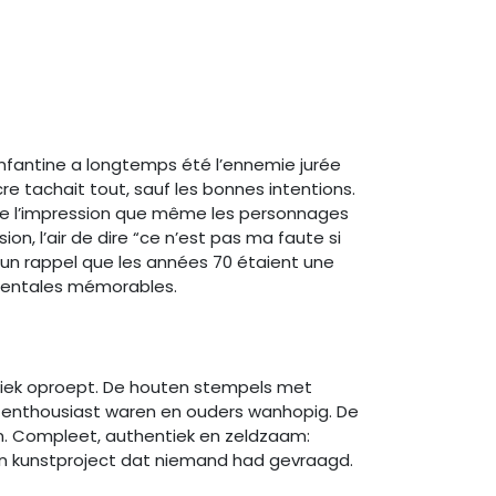
enfantine a longtemps été l’ennemie jurée
 tachait tout, sauf les bonnes intentions.
nne l’impression que même les personnages
ion, l’air de dire “ce n’est pas ma faute si
t un rappel que les années 70 étaient une
parentales mémorables.
niek oproept. De houten stempels met
en enthousiast waren en ouders wanhopig. De
en. Compleet, authentiek en zeldzaam:
en kunstproject dat niemand had gevraagd.