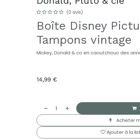
Donald, Pluto & cie
(0 avis)
Boîte Disney Pictu
Tampons vintage
Mickey, Donald & co en caoutchouc des an
14,99
€
Acheter m
Ajouter à la li