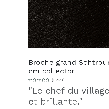
Broche grand Schtrou
cm collector
(0 avis)
"Le chef du villag
et brillante."