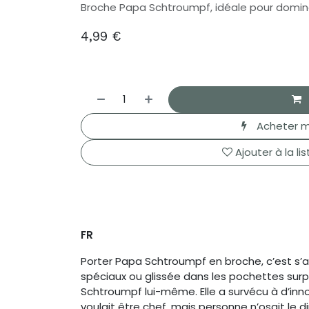
Broche Papa Schtroumpf, idéale pour domine
4,99
€
Acheter m
Ajouter à la li
FR
Porter Papa Schtroumpf en broche, c’est s’
spéciaux ou glissée dans les pochettes surpr
Schtroumpf lui-même. Elle a survécu à d’in
voulait être chef, mais personne n’osait le di