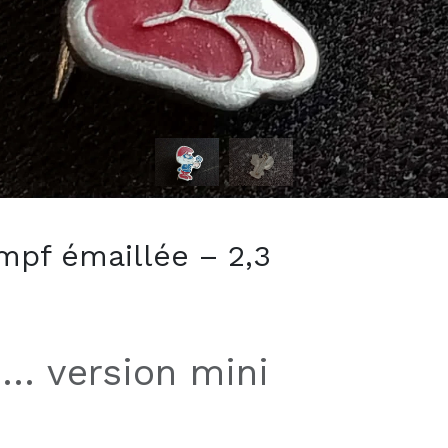
mpf émaillée – 2,3
e… version mini