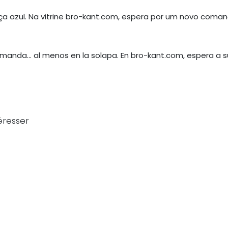
ança azul. Na vitrine bro-kant.com, espera por um novo com
én manda… al menos en la solapa. En bro-kant.com, espera a s
éresser