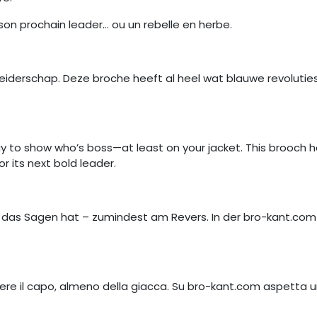
 son prochain leader… ou un rebelle en herbe.
leiderschap. Deze broche heeft al heel wat blauwe revoluties
y to show who’s boss—at least on your jacket. This brooch h
r its next bold leader.
 das Sagen hat – zumindest am Revers. In der bro-kant.com
sere il capo, almeno della giacca. Su bro-kant.com aspetta un