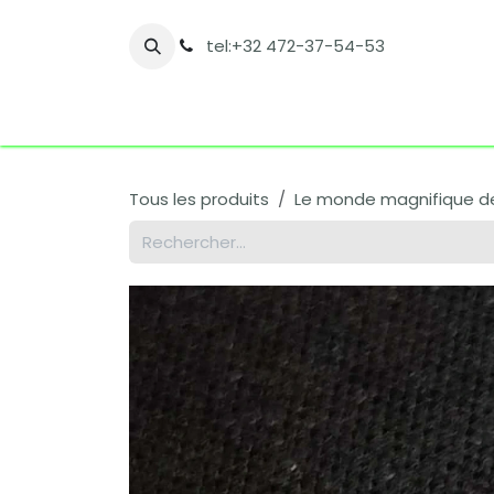
Se rendre au contenu
tel:+32 472-37-54-53
Accueil
Boutique
Nos catégories
Co
Tous les produits
Le monde magnifique d