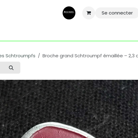
Se connecter
ntactez-nous
Aide
Conditions général
Mentions légale
es Schtroumpfs
Broche grand Schtroumpf émaillée – 2,3 