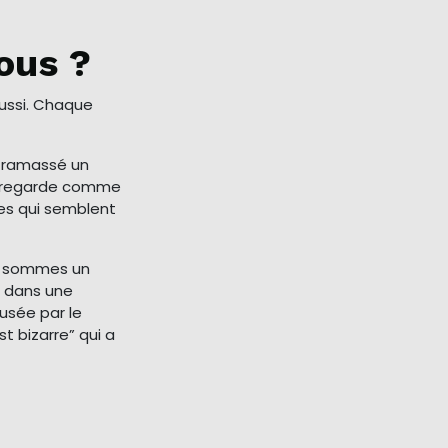
ous ?
aussi. Chaque
a ramassé un
me regarde comme
ses qui semblent
s sommes un
ir dans une
usée par le
st bizarre” qui a