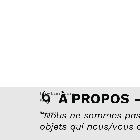
🌀
bro-kant.com
À PROPOS –
Silly
Belgium
“Nous ne sommes pas
objets qui nous/vous 