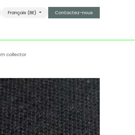
Français (BE)
Contactez-nous
s
le gardien des objets bro-kant.com
tarifs d'envois
cm collector