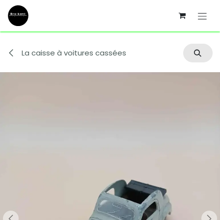
Se rendre au contenu
La caisse à voitures cassées