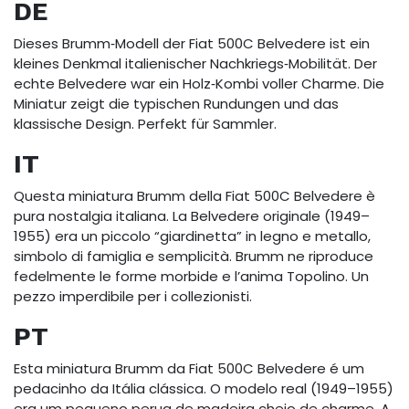
DE
Dieses Brumm‑Modell der Fiat 500C Belvedere ist ein
kleines Denkmal italienischer Nachkriegs‑Mobilität. Der
echte Belvedere war ein Holz‑Kombi voller Charme. Die
Miniatur zeigt die typischen Rundungen und das
klassische Design. Perfekt für Sammler.
IT
Questa miniatura Brumm della Fiat 500C Belvedere è
pura nostalgia italiana. La Belvedere originale (1949–
1955) era un piccolo “giardinetta” in legno e metallo,
simbolo di famiglia e semplicità. Brumm ne riproduce
fedelmente le forme morbide e l’anima Topolino. Un
pezzo imperdibile per i collezionisti.
PT
Esta miniatura Brumm da Fiat 500C Belvedere é um
pedacinho da Itália clássica. O modelo real (1949–1955)
era um pequeno perua de madeira cheio de charme. A