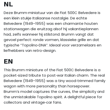
NL
Deze Brumm‑miniatuur van de Fiat 500C Belvedere is
een klein stukje Italiaanse nostalgie. De echte
Belvedere (1949–1955) was een charmante houten
stationwagen die eruitzag alsof hij vakantieplannen
had, zelfs wanneer hij stilstond. Brumm vangt dat
gevoel perfect: ronde vormen, klassieke grille en dat
typische “Topolino‑DNA”. Ideaal voor verzamelaars en
liefhebbers van retro‑design.
EN
This Brumm miniature of the Fiat 500C Belvedere is a
pocket‑sized tribute to post‑war Italian charm. The real
Belvedere (1949–1955) was a tiny wood‑trimmed family
wagon with more personality than horsepower.
Brumm’s model captures the curves, the simplicity and
the unmistakable Topolino spirit. A delightful piece for
collectors and vintage‑car fans.