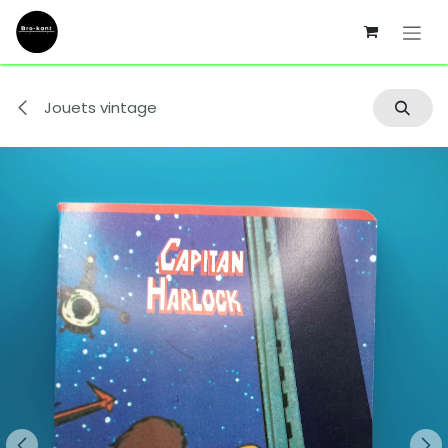
Se rendre au contenu
Jouets vintage