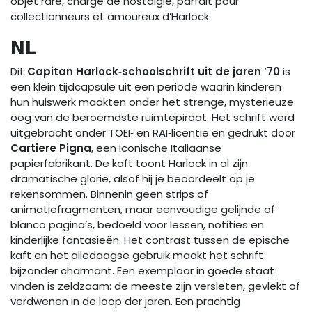
objet rare, chargé de nostalgie, parfait pour
collectionneurs et amoureux d’Harlock.
NL
Dit
Capitan Harlock‑schoolschrift uit de jaren ’70
is
een klein tijdcapsule uit een periode waarin kinderen
hun huiswerk maakten onder het strenge, mysterieuze
oog van de beroemdste ruimtepiraat. Het schrift werd
uitgebracht onder TOEI‑ en RAI‑licentie en gedrukt door
Cartiere Pigna
, een iconische Italiaanse
papierfabrikant. De kaft toont Harlock in al zijn
dramatische glorie, alsof hij je beoordeelt op je
rekensommen. Binnenin geen strips of
animatiefragmenten, maar eenvoudige gelijnde of
blanco pagina’s, bedoeld voor lessen, notities en
kinderlijke fantasieën. Het contrast tussen de epische
kaft en het alledaagse gebruik maakt het schrift
bijzonder charmant. Een exemplaar in goede staat
vinden is zeldzaam: de meeste zijn versleten, gevlekt of
verdwenen in de loop der jaren. Een prachtig