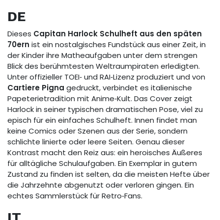
DE
Dieses
Capitan Harlock Schulheft aus den späten
70ern
ist ein nostalgisches Fundstück aus einer Zeit, in
der Kinder ihre Matheaufgaben unter dem strengen
Blick des berühmtesten Weltraumpiraten erledigten.
Unter offizieller TOEI‑ und RAI‑Lizenz produziert und von
Cartiere Pigna
gedruckt, verbindet es italienische
Papeterietradition mit Anime‑Kult. Das Cover zeigt
Harlock in seiner typischen dramatischen Pose, viel zu
episch für ein einfaches Schulheft. Innen findet man
keine Comics oder Szenen aus der Serie, sondern
schlichte linierte oder leere Seiten. Genau dieser
Kontrast macht den Reiz aus: ein heroisches Äußeres
für alltägliche Schulaufgaben. Ein Exemplar in gutem
Zustand zu finden ist selten, da die meisten Hefte über
die Jahrzehnte abgenutzt oder verloren gingen. Ein
echtes Sammlerstück für Retro‑Fans.
IT