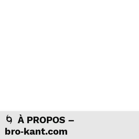
🌀
À PROPOS –
bro‑kant.com