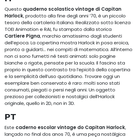
Questo
quaderno scolastico vintage di Capitan
Harlock
, prodotto alla fine degli anni ’70, è un piccolo
tesoro della cartoleria italiana. Realizzato sotto licenza
TOEI Animation e RAI, fu stampato dalla storica
Cartiere Pigna
, marchio amatissimo dagli studenti
dell’epoca. La copertina mostra Harlock in posa eroica,
pronto a guidarti… nei compiti di matematica. All’interno
non ci sono fumetti né testi animati: solo pagine
bianche o rigate, pensate per la scuola. Il fascino sta
proprio in questo contrasto tra l’epicità della copertina
e la semplicità dell’uso quotidiano. Trovare oggi un
esemplare ben conservato è raro: molti sono stati
consumati, piegati o persi negli anni. Un oggetto
prezioso per collezionisti e nostalgici dell’Harlock
originale, quello in 2D, non in 3D.
PT
Este
caderno escolar vintage do Capitan Harlock
,
lançado no final dos anos 70, é uma peça nostálgica