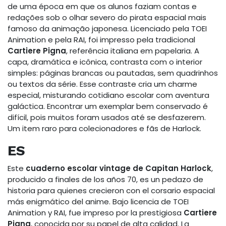
de uma época em que os alunos faziam contas e
redações sob o olhar severo do pirata espacial mais
famoso da animação japonesa. Licenciado pela TOEI
Animation e pela RAI, foi impresso pela tradicional
Cartiere Pigna
, referência italiana em papelaria. A
capa, dramática e icônica, contrasta com o interior
simples: páginas brancas ou pautadas, sem quadrinhos
ou textos da série. Esse contraste cria um charme
especial, misturando cotidiano escolar com aventura
galáctica. Encontrar um exemplar bem conservado é
difícil, pois muitos foram usados até se desfazerem.
Um item raro para colecionadores e fãs de Harlock.
ES
Este
cuaderno escolar vintage de Capitan Harlock
,
producido a finales de los años 70, es un pedazo de
historia para quienes crecieron con el corsario espacial
más enigmático del anime. Bajo licencia de TOEI
Animation y RAI, fue impreso por la prestigiosa
Cartiere
Pigna
, conocida por su papel de alta calidad. La