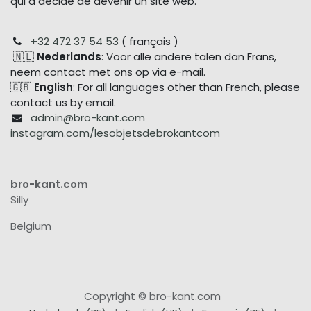
qui a décidé de devenir un site web.
+32 472 37 54 53
( français )
🇳🇱
Nederlands
: Voor alle andere talen dan Frans,
neem contact met ons op via e-mail.
🇬🇧
English
: For all languages other than French, please
contact us by email.
admin@bro-kant.com
instagram.com/lesobjetsdebrokantcom
bro-kant.com
Silly
Belgium
Copyright © bro-kant.com