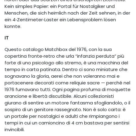
Kein simples Papier: ein Portal für Nostalgiker und
Menschen, die sich heimlich nach der Zeit sehnen, in der
ein 4‑Zentimeter‑Laster ein Lebensproblem lösen
konnte.
IT
Questo catalogo Matchbox del 1976, con la sua
copertina fronte‑retro che urla “infanzia perduta” più
forte di uno psicologo allo stremo, è una macchina del
tempo in carta patinata. Dentro ci sono miniature che
sognavano la gloria, aerei che non voleranno mai e
portacenere decorati come reliquie sacre — perché nel
1976 fumavano tutti. Ogni pagina profuma di moquette
arancione e libertà discutibile. Alcuni collezionisti
giurano di sentire un motore fantasma sfogliandolo, o il
sospiro di un genitore rassegnato. Non è solo carta: è
un portale per nostalgici e adulti che rimpiangono i
tempi in cui un camioncino di 4 cm bastava per sentirsi
invincibili.