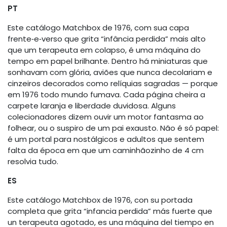
PT
Este catálogo Matchbox de 1976, com sua capa
frente‑e‑verso que grita “infância perdida” mais alto
que um terapeuta em colapso, é uma máquina do
tempo em papel brilhante. Dentro há miniaturas que
sonhavam com glória, aviões que nunca decolariam e
cinzeiros decorados como relíquias sagradas — porque
em 1976 todo mundo fumava. Cada página cheira a
carpete laranja e liberdade duvidosa. Alguns
colecionadores dizem ouvir um motor fantasma ao
folhear, ou o suspiro de um pai exausto. Não é só papel:
é um portal para nostálgicos e adultos que sentem
falta da época em que um caminhãozinho de 4 cm
resolvia tudo.
ES
Este catálogo Matchbox de 1976, con su portada
completa que grita “infancia perdida” más fuerte que
un terapeuta agotado, es una máquina del tiempo en