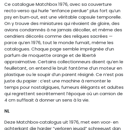
Ce catalogue Matchbox 1976, avec sa couverture
recto‑verso qui hurle “enfance perdue” plus fort qu’un
psy en burn‑out, est une véritable capsule temporelle.
On y trouve des miniatures qui rêvaient de gloire, des
avions condamnés à ne jamais décoller, et même des
cendriers décorés comme des reliques sacrées —
parce qu’en 1976, tout le monde fumait, même les
catalogues. Chaque page semble imprégnée d’un
parfum de moquette orange et de liberté
approximative. Certains collectionneurs disent qu’en le
feuilletant, on entend le bruit fantôme d’un moteur en
plastique ou le soupir d’un parent résigné. Ce n’est pas
juste du papier : c’est une machine à remonter le
temps pour nostalgiques, fumeurs élégants et adultes
qui regrettent secrètement l’époque où un camion de
4 cm suffisait à donner un sens à la vie.
NL
Deze Matchbox‑catalogus uit 1976, met een voor‑ en
achterkant die harder “verloren jeugd” schreeuwt dan