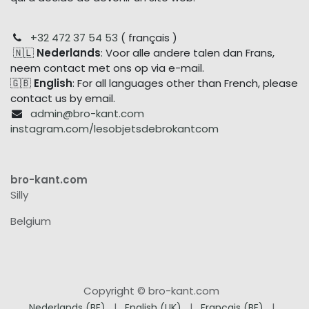
+32 472 37 54 53
( français )
🇳🇱
Nederlands
: Voor alle andere talen dan Frans,
neem contact met ons op via e-mail.
🇬🇧
English
: For all languages other than French, please
contact us by email.
admin@bro-kant.com
instagram.com/lesobjetsdebrokantcom
bro-kant.com
Silly
Belgium
Copyright © bro-kant.com
Nederlands (BE)
|
English (UK)
|
Français (BE)
|