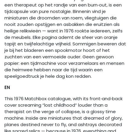
een therapeut op het randje van een burn‑out, is een
tijdcapsule van pure nostalgie. Binnenin vind je
miniaturen die droomden van roem, vliegtuigen die
nooit zouden opstijgen en asbakken die eruitzien als
heilige relikwieën — want in 1976 rookte iedereen, zelfs
de meubels. Elke pagina ademt de sfeer van oranje
tapijt en twijfelachtige vrijheid. Sommigen beweren dat
je bij het bladeren een spookmotor hoort of het
zuchten van een vermoeide ouder. Geen gewoon
papier: een tijdmachine voor verzamelaars en mensen
die heimwee hebben naar de tijd waarin een
speelgoedtruck je hele dag kon redden.
EN
This 1976 Matchbox catalogue, with its front‑and‑back
cover screaming “lost childhood” louder than a
therapist on the verge of collapse, is a glossy time
machine. Inside are miniatures that dreamed of glory,
planes destined never to fly, and ashtrays decorated
like sacred relics — because in 1976, everything and