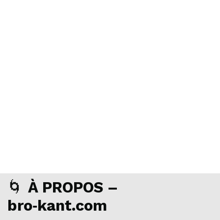
🌀
À PROPOS –
bro‑kant.com