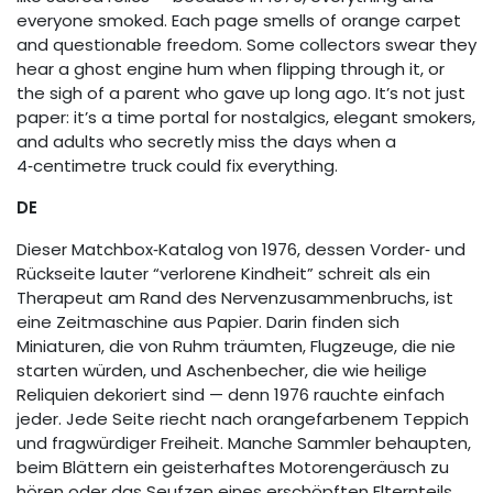
everyone smoked. Each page smells of orange carpet
and questionable freedom. Some collectors swear they
hear a ghost engine hum when flipping through it, or
the sigh of a parent who gave up long ago. It’s not just
paper: it’s a time portal for nostalgics, elegant smokers,
and adults who secretly miss the days when a
4‑centimetre truck could fix everything.
DE
Dieser Matchbox‑Katalog von 1976, dessen Vorder‑ und
Rückseite lauter “verlorene Kindheit” schreit als ein
Therapeut am Rand des Nervenzusammenbruchs, ist
eine Zeitmaschine aus Papier. Darin finden sich
Miniaturen, die von Ruhm träumten, Flugzeuge, die nie
starten würden, und Aschenbecher, die wie heilige
Reliquien dekoriert sind — denn 1976 rauchte einfach
jeder. Jede Seite riecht nach orangefarbenem Teppich
und fragwürdiger Freiheit. Manche Sammler behaupten,
beim Blättern ein geisterhaftes Motorengeräusch zu
hören oder das Seufzen eines erschöpften Elternteils.