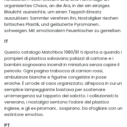
organisiertes Chaos, an die Ära, in der ein einziges
Blaulicht ausreichte, um einen Teppich‑Einsatz
auszulösen. Sammler verehren ihn, Nostalgiker riechen
britisches Plastik, und geläuterte Pyromanen…
schweigen. Mit emotionalem Feuerlöscher zu genießen.
IT
Questo catalogo Matchbox 1980/81 ti riporta a quando i
pompieri di plastica salvavano palazzi di cartone e i
bambini sognavano incendi in miniatura senza capire il
pericolo. Ogni pagina trabocca di camion rossi,
ambulanze bianche e figurine congelate in pose
eroiche. È un’ode al caos organizzato, all’epoca in cui un
semplice lampeggiante bastava per scatenare
un’emergenza sul tappeto del salotto. I collezionisti lo
venerano, i nostalgici sentono l’odore del plastico
inglese, e gli ex‑piromani… sospirano. Da sfogliare con un
estintore emotivo.
PT