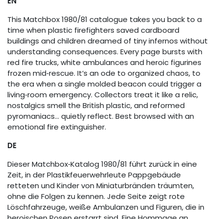
EN
This Matchbox 1980/81 catalogue takes you back to a
time when plastic firefighters saved cardboard
buildings and children dreamed of tiny infernos without
understanding consequences. Every page bursts with
red fire trucks, white ambulances and heroic figurines
frozen mid‑rescue. It’s an ode to organized chaos, to
the era when a single molded beacon could trigger a
living‑room emergency. Collectors treat it like a relic,
nostalgics smell the British plastic, and reformed
pyromaniacs… quietly reflect. Best browsed with an
emotional fire extinguisher.
DE
Dieser Matchbox‑Katalog 1980/81 führt zurück in eine
Zeit, in der Plastikfeuerwehrleute Pappgebäude
retteten und Kinder von Miniaturbränden träumten,
ohne die Folgen zu kennen. Jede Seite zeigt rote
Löschfahrzeuge, weiße Ambulanzen und Figuren, die in
heroischen Posen erstarrt sind. Eine Hommage an