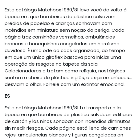
Este catálogo Matchbox 1980/81 leva você de volta à
época em que bombeiros de plástico salvavam
prédios de papelão e crianças sonhavam com
incêndios em miniatura sem noção do perigo. Cada
página traz caminhões vermelhos, ambulâncias
brancas e bonequinhos congelados em heroísmo
duvidoso. É uma ode ao caos organizado, ao tempo
em que um único giroflex bastava para iniciar uma
operação de resgate no tapete da sala.
Colecionadores o tratam como relíquia, nostálgicos
sentem o cheiro do plástico inglês, e ex‑piromaníacos…
desviam o olhar. Folheie com um extintor emocional.
ES
Este catálogo Matchbox 1980/81 te transporta a la
época en que bomberos de plástico salvaban edificios
de cartón y los niños soñaban con incendios diminutos
sin medir riesgos. Cada página está llena de camiones
rojos, ambulancias blancas y figuras congeladas en