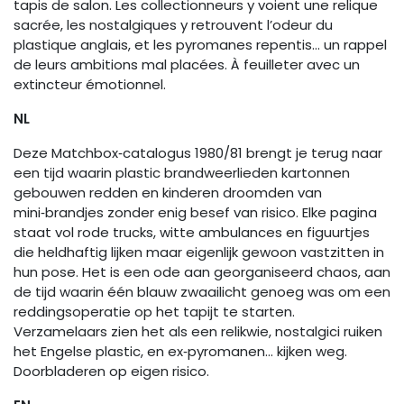
tapis de salon. Les collectionneurs y voient une relique
sacrée, les nostalgiques y retrouvent l’odeur du
plastique anglais, et les pyromanes repentis… un rappel
de leurs ambitions mal placées. À feuilleter avec un
extincteur émotionnel.
NL
Deze Matchbox‑catalogus 1980/81 brengt je terug naar
een tijd waarin plastic brandweerlieden kartonnen
gebouwen redden en kinderen droomden van
mini‑brandjes zonder enig besef van risico. Elke pagina
staat vol rode trucks, witte ambulances en figuurtjes
die heldhaftig lijken maar eigenlijk gewoon vastzitten in
hun pose. Het is een ode aan georganiseerd chaos, aan
de tijd waarin één blauw zwaailicht genoeg was om een
reddingsoperatie op het tapijt te starten.
Verzamelaars zien het als een relikwie, nostalgici ruiken
het Engelse plastic, en ex‑pyromanen… kijken weg.
Doorbladeren op eigen risico.