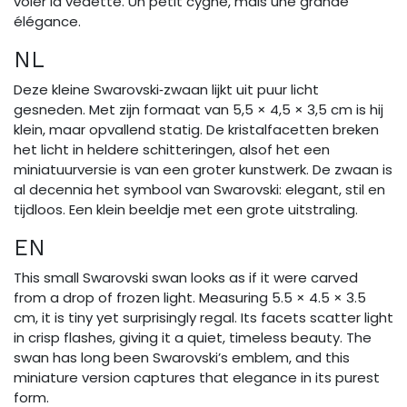
voler la vedette. Un petit cygne, mais une grande
élégance.
NL
Deze kleine Swarovski‑zwaan lijkt uit puur licht
gesneden. Met zijn formaat van 5,5 × 4,5 × 3,5 cm is hij
klein, maar opvallend statig. De kristalfacetten breken
het licht in heldere schitteringen, alsof het een
miniatuurversie is van een groter kunstwerk. De zwaan is
al decennia het symbool van Swarovski: elegant, stil en
tijdloos. Een klein beeldje met een grote uitstraling.
EN
This small Swarovski swan looks as if it were carved
from a drop of frozen light. Measuring 5.5 × 4.5 × 3.5
cm, it is tiny yet surprisingly regal. Its facets scatter light
in crisp flashes, giving it a quiet, timeless beauty. The
swan has long been Swarovski’s emblem, and this
miniature version captures that elegance in its purest
form.