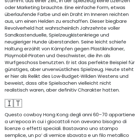
stammt aus einer Zeit, in der Spielzeug keine Lizenzen
oder Marketing brauchte. Eine einfache Form, etwas
überlaufende Farbe und ein Draht im Inneren reichten
aus, um einen Helden zu erschaffen. Dieser biegbare
Revolverheld hat wahrscheinlich Jahrzehnte voller
Sandkastenduelle, Spielzeugkistenkriege und
neugieriger Hunde überstanden. Seine leicht schiefe
Haltung erzählt von Kämpfen gegen Plastikindianer,
Playmobil‑Piraten und Geschwister, die ihn als
Wurfgeschoss benutzten. Er ist das perfekte Beispiel für
günstiges, aber unverwüstliches Spielzeug. Heute steht
er hier als Relikt des Low‑Budget‑Wilden Westens und
beweist, dass alte Spielsachen vielleicht nicht
realistisch waren, aber definitiv Charakter hatten.
🇮🇹
Questo cowboy Hong Kong degli anni 60–70 appartiene
a un’epoca in cui i giocattoli non avevano bisogno di
licenze o effetti speciali. Bastavano uno stampo
semplice, un po’ di vernice sbavata e un filo metallico