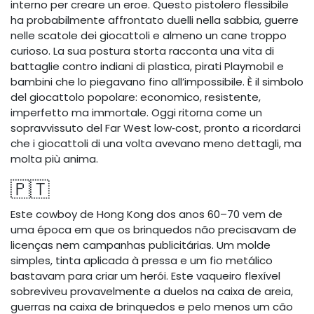
interno per creare un eroe. Questo pistolero flessibile
ha probabilmente affrontato duelli nella sabbia, guerre
nelle scatole dei giocattoli e almeno un cane troppo
curioso. La sua postura storta racconta una vita di
battaglie contro indiani di plastica, pirati Playmobil e
bambini che lo piegavano fino all’impossibile. È il simbolo
del giocattolo popolare: economico, resistente,
imperfetto ma immortale. Oggi ritorna come un
sopravvissuto del Far West low‑cost, pronto a ricordarci
che i giocattoli di una volta avevano meno dettagli, ma
molta più anima.
🇵🇹
Este cowboy de Hong Kong dos anos 60–70 vem de
uma época em que os brinquedos não precisavam de
licenças nem campanhas publicitárias. Um molde
simples, tinta aplicada à pressa e um fio metálico
bastavam para criar um herói. Este vaqueiro flexível
sobreviveu provavelmente a duelos na caixa de areia,
guerras na caixa de brinquedos e pelo menos um cão