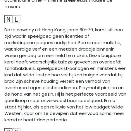
avaient une âme — même si elle était moulée de
travers.
🇳🇱
Deze cowboy uit Hong Kong, jaren 60–70, komt uit een
tijd waarin speelgoed geen licenties of
marketingcampagnes nodig had. Een simpel malletje,
wat slordige verf en een metalen draadje binnenin
waren genoeg om een held te maken. Deze buigbare
kerel heeft waarschijnlijk talloze gevechten overleefd:
zandbakduels, speelgoedkist‑oorlogen en minstens één
kind dat wilde testen hoe ver hij kon buigen voordat hij
brak. Zijn scheve houding vertelt een verhaal van
avonturen tegen plastic indianen, Playmobil‑piraten en
de hond van het gezin. Hij is het perfecte voorbeeld van
goedkoop maar onverwoestbaar speelgoed. En nu
staat hij hier, als een relikwie van het low‑budget Wilde
Westen, klaar om te bewijzen dat eenvoud soms meer
karakter heeft dan perfectie.