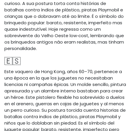
curioso. A sua postura torta conta histórias de
batalhas contra índios de plástico, piratas Playmobil e
crianças que o dobravam até ao limite. É o símbolo do
brinquedo popular: barato, resistente, imperfeito mas
quase indestrutível. Hoje regressa como um
sobrevivente do Velho Oeste low‑cost, lembrando que
os brinquedos antigos não eram realistas, mas tinham
personalidade.
🇪🇸
Este vaquero de Hong Kong, años 60–70, pertenece a
una época en la que los juguetes no necesitaban
licencias ni campañas épicas. Un molde sencillo, pintura
apresurada y un alambre interno bastaban para crear
un héroe. Este pistolero flexible ha sobrevivido a duelos
en el arenero, guerras en cajas de juguetes y al menos
un perro curioso. Su postura torcida cuenta historias de
batallas contra indios de plástico, piratas Playmobil y
niños que lo doblaban sin piedad. Es el símbolo del
juguete popular: barato, resistente, imperfecto pero