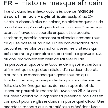
FR –
Histoire masque africain
Il se dit dans les milieux autorisés que ce
masque
décoratif en bois – style africain
, sculpté au XXᵉ
siècle, a observé plus de salons, de bibliothèques et de
murs blancs qu’un critique d’art en tournée. Son visage
expressif, avec ses sourcils arqués et sa bouche
tombante, semble commenter silencieusement tout
ce qui se passe autour de lui : les conversations trop
bruyantes, les plantes mal arrosées, les visiteurs qui
prétendent “s’y connaître en art tribal”. La gravure “S.A.”
au dos, probablement celle de l’atelier ou de
l’importateur, ajoute une touche de mystère : certains
affirment qu’il s’agit des initiales d’un artisan discret,
d’autres d’un marchand qui signait tout ce qu’il
touchait. Le bois, patiné par le temps, raconte une vie
faite de déménagements, de murs repeints et de
“tiens, on pourrait le mettre là”. Avec ses 25 × 14 cm, il
est assez grand pour imposer sa présence, mais assez
compact pour se glisser dans n’importe quel décor. Une
anecdote raconte qu’un propriétaire précédent jurait