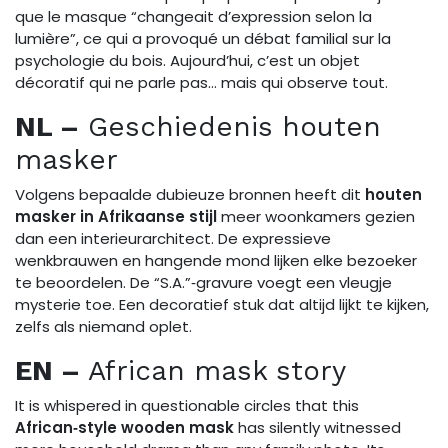
que le masque “changeait d’expression selon la
lumière”, ce qui a provoqué un débat familial sur la
psychologie du bois. Aujourd’hui, c’est un objet
décoratif qui ne parle pas… mais qui observe tout.
NL –
Geschiedenis houten
masker
Volgens bepaalde dubieuze bronnen heeft dit
houten
masker in Afrikaanse stijl
meer woonkamers gezien
dan een interieurarchitect. De expressieve
wenkbrauwen en hangende mond lijken elke bezoeker
te beoordelen. De “S.A.”‑gravure voegt een vleugje
mysterie toe. Een decoratief stuk dat altijd lijkt te kijken,
zelfs als niemand oplet.
EN –
African mask story
It is whispered in questionable circles that this
African‑style wooden mask
has silently witnessed