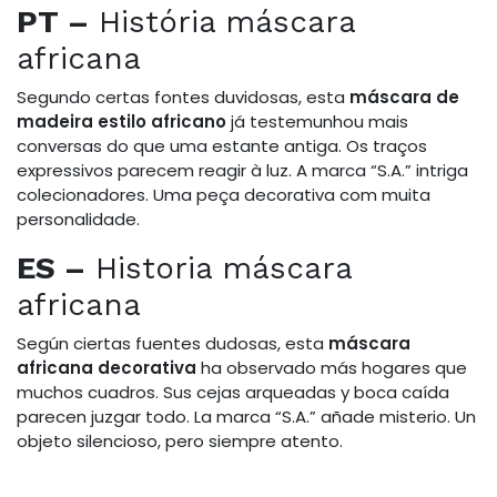
PT –
História máscara
africana
Segundo certas fontes duvidosas, esta
máscara de
madeira estilo africano
já testemunhou mais
conversas do que uma estante antiga. Os traços
expressivos parecem reagir à luz. A marca “S.A.” intriga
colecionadores. Uma peça decorativa com muita
personalidade.
ES –
Historia máscara
africana
Según ciertas fuentes dudosas, esta
máscara
africana decorativa
ha observado más hogares que
muchos cuadros. Sus cejas arqueadas y boca caída
parecen juzgar todo. La marca “S.A.” añade misterio. Un
objeto silencioso, pero siempre atento.