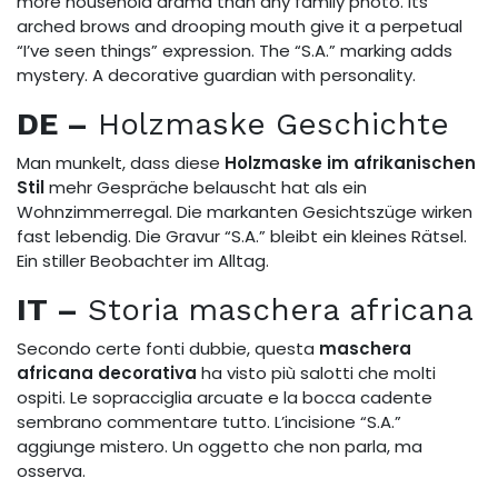
more household drama than any family photo. Its
arched brows and drooping mouth give it a perpetual
“I’ve seen things” expression. The “S.A.” marking adds
mystery. A decorative guardian with personality.
DE –
Holzmaske Geschichte
Man munkelt, dass diese
Holzmaske im afrikanischen
Stil
mehr Gespräche belauscht hat als ein
Wohnzimmerregal. Die markanten Gesichtszüge wirken
fast lebendig. Die Gravur “S.A.” bleibt ein kleines Rätsel.
Ein stiller Beobachter im Alltag.
IT –
Storia maschera africana
Secondo certe fonti dubbie, questa
maschera
africana decorativa
ha visto più salotti che molti
ospiti. Le sopracciglia arcuate e la bocca cadente
sembrano commentare tutto. L’incisione “S.A.”
aggiunge mistero. Un oggetto che non parla, ma
osserva.