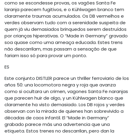
como se escondesse provas, os vagões Santa Fe
laranja parecem fugitivos, e o Kühlwagen branco tem
claramente traumas acumulados. Os DB vermelhos e
verdes observam tudo com a serenidade suspeita de
quem já viu demasiados brinquedos serem destruídos
por crianças hiperativas. O “Made in Germany” gravado
soa quase como uma ameaça educada. Estes trens
não descarrilam, mas passam a sensação de que
fariam isso só para provar um ponto.
ES
Este conjunto DISTLER parece un thriller ferroviario de los
años 50: una locomotora negra y roja que avanza
como si ocultara un crimen, vagones Santa Fe naranjas
que parecen huir de algo, y un Kühlwagen blanco que
claramente ha visto demasiado. Los DB rojos y verdes
observan con la mirada de quienes han sobrevivido a
décadas de caos infantil. El “Made in Germany”
grabado parece más una advertencia que una
etiqueta. Estos trenes no descarrilan, pero dan la