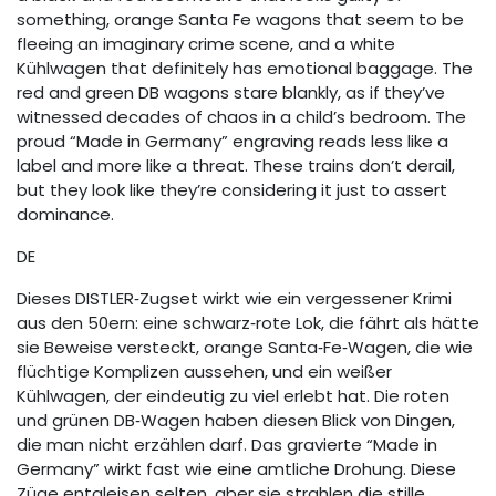
something, orange Santa Fe wagons that seem to be
fleeing an imaginary crime scene, and a white
Kühlwagen that definitely has emotional baggage. The
red and green DB wagons stare blankly, as if they’ve
witnessed decades of chaos in a child’s bedroom. The
proud “Made in Germany” engraving reads less like a
label and more like a threat. These trains don’t derail,
but they look like they’re considering it just to assert
dominance.
DE
Dieses DISTLER‑Zugset wirkt wie ein vergessener Krimi
aus den 50ern: eine schwarz‑rote Lok, die fährt als hätte
sie Beweise versteckt, orange Santa‑Fe‑Wagen, die wie
flüchtige Komplizen aussehen, und ein weißer
Kühlwagen, der eindeutig zu viel erlebt hat. Die roten
und grünen DB‑Wagen haben diesen Blick von Dingen,
die man nicht erzählen darf. Das gravierte “Made in
Germany” wirkt fast wie eine amtliche Drohung. Diese
Züge entgleisen selten, aber sie strahlen die stille