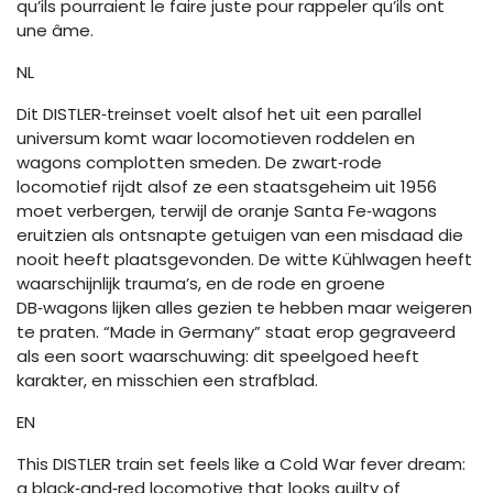
qu’ils pourraient le faire juste pour rappeler qu’ils ont
une âme.
NL
Dit DISTLER‑treinset voelt alsof het uit een parallel
universum komt waar locomotieven roddelen en
wagons complotten smeden. De zwart‑rode
locomotief rijdt alsof ze een staatsgeheim uit 1956
moet verbergen, terwijl de oranje Santa Fe‑wagons
eruitzien als ontsnapte getuigen van een misdaad die
nooit heeft plaatsgevonden. De witte Kühlwagen heeft
waarschijnlijk trauma’s, en de rode en groene
DB‑wagons lijken alles gezien te hebben maar weigeren
te praten. “Made in Germany” staat erop gegraveerd
als een soort waarschuwing: dit speelgoed heeft
karakter, en misschien een strafblad.
EN
This DISTLER train set feels like a Cold War fever dream:
a black‑and‑red locomotive that looks guilty of