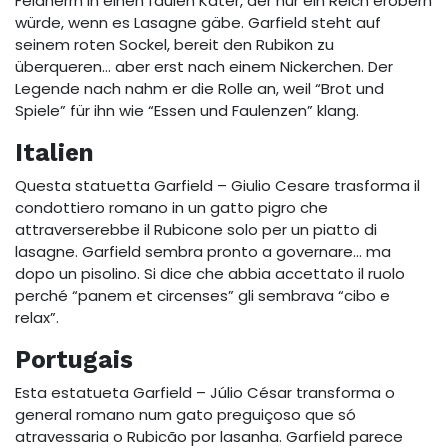
Feldherrn in einen faulen Kater, der nur ein Reich erobern
würde, wenn es Lasagne gäbe. Garfield steht auf
seinem roten Sockel, bereit den Rubikon zu
überqueren… aber erst nach einem Nickerchen. Der
Legende nach nahm er die Rolle an, weil “Brot und
Spiele” für ihn wie “Essen und Faulenzen” klang.
Italien
Questa statuetta Garfield – Giulio Cesare trasforma il
condottiero romano in un gatto pigro che
attraverserebbe il Rubicone solo per un piatto di
lasagne. Garfield sembra pronto a governare… ma
dopo un pisolino. Si dice che abbia accettato il ruolo
perché “panem et circenses” gli sembrava “cibo e
relax”.
Portugais
Esta estatueta Garfield – Júlio César transforma o
general romano num gato preguiçoso que só
atravessaria o Rubicão por lasanha. Garfield parece