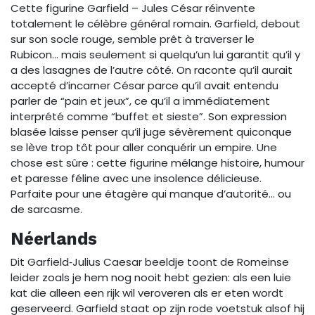
Cette figurine Garfield – Jules César réinvente
totalement le célèbre général romain. Garfield, debout
sur son socle rouge, semble prêt à traverser le
Rubicon… mais seulement si quelqu’un lui garantit qu’il y
a des lasagnes de l’autre côté. On raconte qu’il aurait
accepté d’incarner César parce qu’il avait entendu
parler de “pain et jeux”, ce qu’il a immédiatement
interprété comme “buffet et sieste”. Son expression
blasée laisse penser qu’il juge sévèrement quiconque
se lève trop tôt pour aller conquérir un empire. Une
chose est sûre : cette figurine mélange histoire, humour
et paresse féline avec une insolence délicieuse.
Parfaite pour une étagère qui manque d’autorité… ou
de sarcasme.
Néerlands
Dit Garfield‑Julius Caesar beeldje toont de Romeinse
leider zoals je hem nog nooit hebt gezien: als een luie
kat die alleen een rijk wil veroveren als er eten wordt
geserveerd. Garfield staat op zijn rode voetstuk alsof hij