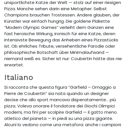
unsportlichste Katze der Welt — stolz auf einer riesigen
Pizza. Manche sehen darin eine Metapher: Selbst
Champions brauchen Trostessen. Andere glauben, der
Künstler war einfach hungrig. Die goldene Plakette
“Modern Olympic Games” verleiht dem Ganzen eine
fast heroische Wirkung, ironisch für eine Katze, deren
intensivste Bewegung das Anheben eines Pizzastücks
ist. Ob ehrliches Tribute, versehentliche Parodie oder
philosophische Botschaft über Minimalaufwand —
niemand weiß es. Sicher ist nur: Coubertin hätte das nie
erwartet.
Italiano
Si racconta che questa figura “Garfield – Omaggio a
Pierre de Coubertin” sia nata quando un designer
decise che allo sport mancava disperatamente… più
pizza. Voleva onorare il fondatore dei Giochi Olimpici
moderni, ma finì per scolpire Garfield — il gatto meno
atletico del pianeta — in piedi su una pizza gigante.
Alcuni lo vedono come una metafora: anche i campioni