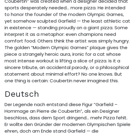
Coubertin” was created when a designer decided that
sports desperately needed… more pizza. He intended
to honor the founder of the modern Olympic Games,
yet somehow sculpted Garfield — the least athletic cat
in existence — standing proudly on a giant pizza. Some
interpret it as a metaphor: even champions need
comfort food. Others think the artist was simply hungry.
The golden “Modern Olympic Games” plaque gives the
piece a strangely heroic aura, ironic for a cat whose
most intense workout is lifting a slice of pizza. Is it a
sincere tribute, an accidental parody, or a philosophical
statement about minimal effort? No one knows. But
one thing is certain: Coubertin never imagined this.
Deutsch
Der Legende nach entstand diese Figur “Garfield –
Hommage an Pierre de Coubertin”, als ein Designer
beschloss, dass dem Sport dringend… mehr Pizza fehlt.
Er wollte den Gründer der modernen Olympischen Spiele
ehren, doch am Ende stand Garfield — die