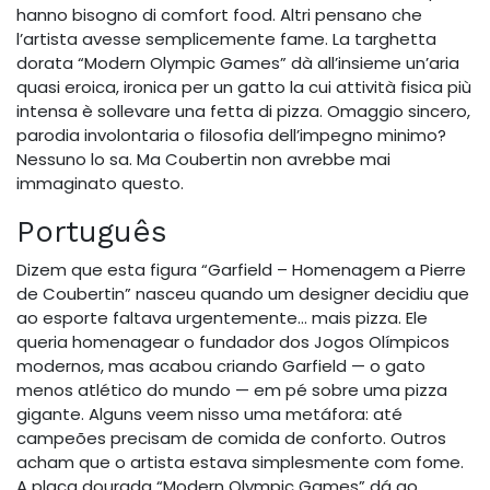
hanno bisogno di comfort food. Altri pensano che
l’artista avesse semplicemente fame. La targhetta
dorata “Modern Olympic Games” dà all’insieme un’aria
quasi eroica, ironica per un gatto la cui attività fisica più
intensa è sollevare una fetta di pizza. Omaggio sincero,
parodia involontaria o filosofia dell’impegno minimo?
Nessuno lo sa. Ma Coubertin non avrebbe mai
immaginato questo.
Português
Dizem que esta figura “Garfield – Homenagem a Pierre
de Coubertin” nasceu quando um designer decidiu que
ao esporte faltava urgentemente… mais pizza. Ele
queria homenagear o fundador dos Jogos Olímpicos
modernos, mas acabou criando Garfield — o gato
menos atlético do mundo — em pé sobre uma pizza
gigante. Alguns veem nisso uma metáfora: até
campeões precisam de comida de conforto. Outros
acham que o artista estava simplesmente com fome.
A placa dourada “Modern Olympic Games” dá ao