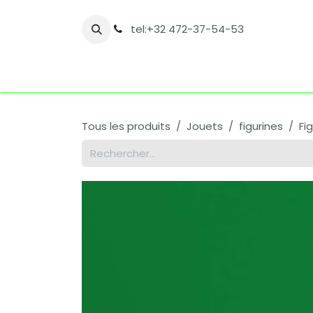
Se rendre au contenu
tel:+32 472-37-54-53
Accueil
Boutique
Nos catégories
Co
Tous les produits
Jouets
figurines
Fi