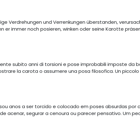
ige Verdrehungen und Verrenkungen überstanden, verursacht 
nn er immer noch posieren, winken oder seine Karotte präsent
te subito anni di torsioni e pose improbabili imposte da bam
mostrare la carota o assumere una posa filosofica. Un piccol
sou anos a ser torcido e colocado em poses absurdas por 
 pode acenar, segurar a cenoura ou parecer pensativo. Um pe