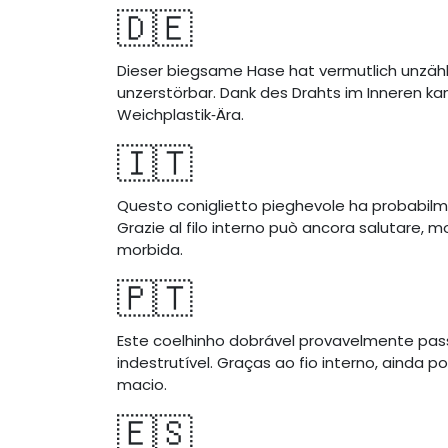
🇩🇪
Dieser biegsame Hase hat vermutlich unzähl
unzerstörbar. Dank des Drahts im Inneren ka
Weichplastik‑Ära.
🇮🇹
Questo coniglietto pieghevole ha probabilmen
Grazie al filo interno può ancora salutare, 
morbida.
🇵🇹
Este coelhinho dobrável provavelmente pas
indestrutível. Graças ao fio interno, ainda
macio.
🇪🇸