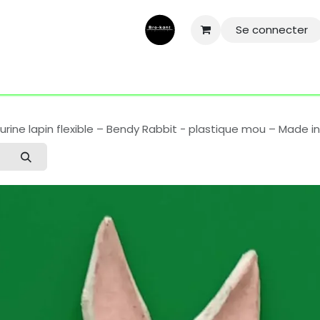
Se connecter
ntactez-nous
Aide
Conditions général
Mentions légale
gurine lapin flexible – Bendy Rabbit - plastique mou – Made i