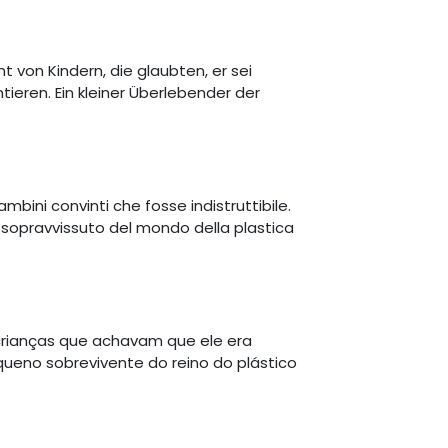
von Kindern, die glaubten, er sei
ieren. Ein kleiner Überlebender der
bini convinti che fosse indistruttibile.
o sopravvissuto del mondo della plastica
crianças que achavam que ele era
queno sobrevivente do reino do plástico