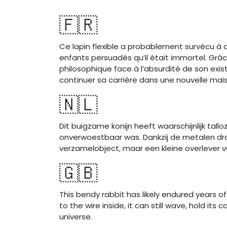
🇫🇷
Ce lapin flexible a probablement survécu à
enfants persuadés qu’il était immortel. Grâce
philosophique face à l’absurdité de son exis
continuer sa carrière dans une nouvelle mais
🇳🇱
Dit buigzame konijn heeft waarschijnlijk ta
onverwoestbaar was. Dankzij de metalen dra
verzamelobject, maar een kleine overlever v
🇬🇧
This bendy rabbit has likely endured years o
to the wire inside, it can still wave, hold its 
universe.