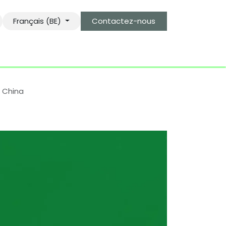
Français (BE)
Contactez-nous
s
le gardien des objets bro-kant.com
tarifs d'envois
n China