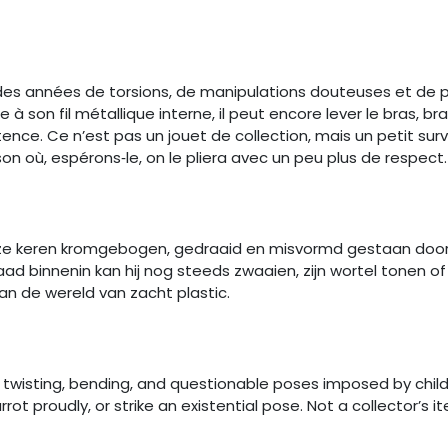
 des années de torsions, de manipulations douteuses et de
 à son fil métallique interne, il peut encore lever le bras, 
tence. Ce n’est pas un jouet de collection, mais un petit su
on où, espérons‑le, on le pliera avec un peu plus de respect.
lloze keren kromgebogen, gedraaid en misvormd gestaan door
ad binnenin kan hij nog steeds zwaaien, zijn wortel tonen 
an de wereld van zacht plastic.
f twisting, bending, and questionable poses imposed by child
carrot proudly, or strike an existential pose. Not a collector’s 