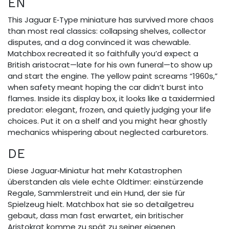
EN
This Jaguar E‑Type miniature has survived more chaos
than most real classics: collapsing shelves, collector
disputes, and a dog convinced it was chewable.
Matchbox recreated it so faithfully you’d expect a
British aristocrat—late for his own funeral—to show up
and start the engine. The yellow paint screams “1960s,”
when safety meant hoping the car didn’t burst into
flames. Inside its display box, it looks like a taxidermied
predator: elegant, frozen, and quietly judging your life
choices. Put it on a shelf and you might hear ghostly
mechanics whispering about neglected carburetors.
DE
Diese Jaguar‑Miniatur hat mehr Katastrophen
überstanden als viele echte Oldtimer: einstürzende
Regale, Sammlerstreit und ein Hund, der sie für
Spielzeug hielt. Matchbox hat sie so detailgetreu
gebaut, dass man fast erwartet, ein britischer
Aristokrat komme zu spät zu seiner eigenen