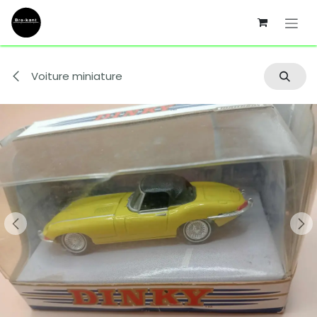
Se rendre au contenu
Voiture miniature