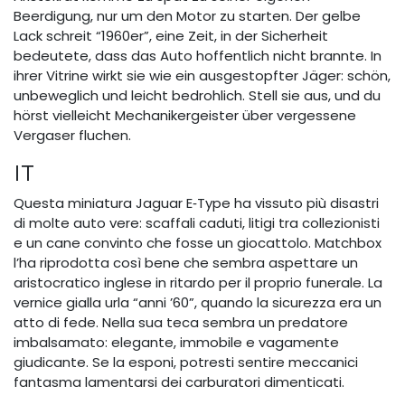
Beerdigung, nur um den Motor zu starten. Der gelbe
Lack schreit “1960er”, eine Zeit, in der Sicherheit
bedeutete, dass das Auto hoffentlich nicht brannte. In
ihrer Vitrine wirkt sie wie ein ausgestopfter Jäger: schön,
unbeweglich und leicht bedrohlich. Stell sie aus, und du
hörst vielleicht Mechanikergeister über vergessene
Vergaser fluchen.
IT
Questa miniatura Jaguar E‑Type ha vissuto più disastri
di molte auto vere: scaffali caduti, litigi tra collezionisti
e un cane convinto che fosse un giocattolo. Matchbox
l’ha riprodotta così bene che sembra aspettare un
aristocratico inglese in ritardo per il proprio funerale. La
vernice gialla urla “anni ’60”, quando la sicurezza era un
atto di fede. Nella sua teca sembra un predatore
imbalsamato: elegante, immobile e vagamente
giudicante. Se la esponi, potresti sentire meccanici
fantasma lamentarsi dei carburatori dimenticati.