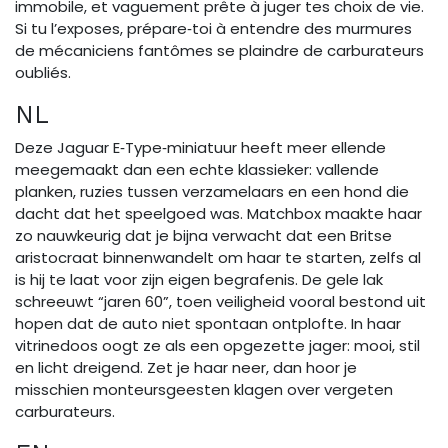
immobile, et vaguement prête à juger tes choix de vie.
Si tu l’exposes, prépare‑toi à entendre des murmures
de mécaniciens fantômes se plaindre de carburateurs
oubliés.
NL
Deze Jaguar E‑Type‑miniatuur heeft meer ellende
meegemaakt dan een echte klassieker: vallende
planken, ruzies tussen verzamelaars en een hond die
dacht dat het speelgoed was. Matchbox maakte haar
zo nauwkeurig dat je bijna verwacht dat een Britse
aristocraat binnenwandelt om haar te starten, zelfs al
is hij te laat voor zijn eigen begrafenis. De gele lak
schreeuwt “jaren 60”, toen veiligheid vooral bestond uit
hopen dat de auto niet spontaan ontplofte. In haar
vitrinedoos oogt ze als een opgezette jager: mooi, stil
en licht dreigend. Zet je haar neer, dan hoor je
misschien monteursgeesten klagen over vergeten
carburateurs.