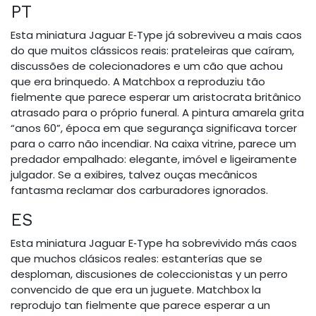
PT
Esta miniatura Jaguar E‑Type já sobreviveu a mais caos
do que muitos clássicos reais: prateleiras que caíram,
discussões de colecionadores e um cão que achou
que era brinquedo. A Matchbox a reproduziu tão
fielmente que parece esperar um aristocrata britânico
atrasado para o próprio funeral. A pintura amarela grita
“anos 60”, época em que segurança significava torcer
para o carro não incendiar. Na caixa vitrine, parece um
predador empalhado: elegante, imóvel e ligeiramente
julgador. Se a exibires, talvez ouças mecânicos
fantasma reclamar dos carburadores ignorados.
ES
Esta miniatura Jaguar E‑Type ha sobrevivido más caos
que muchos clásicos reales: estanterías que se
desploman, discusiones de coleccionistas y un perro
convencido de que era un juguete. Matchbox la
reprodujo tan fielmente que parece esperar a un