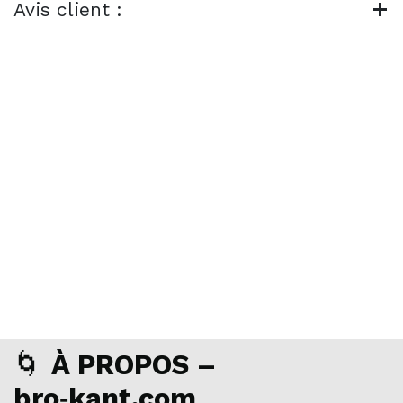
Avis client :
🌀
À PROPOS –
bro‑kant.com