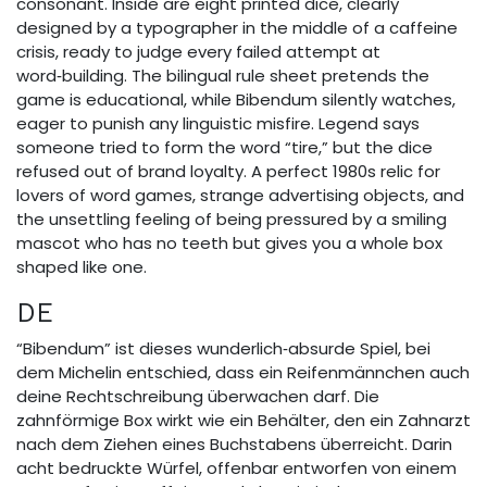
consonant. Inside are eight printed dice, clearly
designed by a typographer in the middle of a caffeine
crisis, ready to judge every failed attempt at
word‑building. The bilingual rule sheet pretends the
game is educational, while Bibendum silently watches,
eager to punish any linguistic misfire. Legend says
someone tried to form the word “tire,” but the dice
refused out of brand loyalty. A perfect 1980s relic for
lovers of word games, strange advertising objects, and
the unsettling feeling of being pressured by a smiling
mascot who has no teeth but gives you a whole box
shaped like one.
DE
“Bibendum” ist dieses wunderlich‑absurde Spiel, bei
dem Michelin entschied, dass ein Reifenmännchen auch
deine Rechtschreibung überwachen darf. Die
zahnförmige Box wirkt wie ein Behälter, den ein Zahnarzt
nach dem Ziehen eines Buchstabens überreicht. Darin
acht bedruckte Würfel, offenbar entworfen von einem