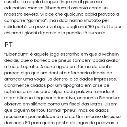
riuscita. La regola bilingue finge che il gioco sia
educativo, mentre Bibendum ti osserva come un
maestro severo. Si dice che qualcuno abbia provato a
comporre “gomma”, ma i dadi hanno rifiutato per
solidarietà. Un pezzo vintage degli anni ’80 perfetto per
chi ama i giochi di parole e la pubblicità surreale.
PT
“Bibendum” é aquele jogo estranho em que a Michelin
decidiu que o boneco de pneus também podia avaliar
a tua ortografia. A caixa rígida em forma de dente
parece algo que um dentista ofereceria depois de
arrancar uma vogal. Lá dentro, oito dados impressos,
claramente criados por um tipógrafo em crise de
cafeína, prontos para julgar cada palavra falhada. A
regra bilingue finge ser educativa, enquanto Bibendum
observa em silêncio como um fiscal das letras. Dizem
que alguém tentou formar “pneu”, mas os dados
recusaram por lealdade à marca. Um relicário delicioso
dos anos 80 para quem gosta de jogos de palavras e