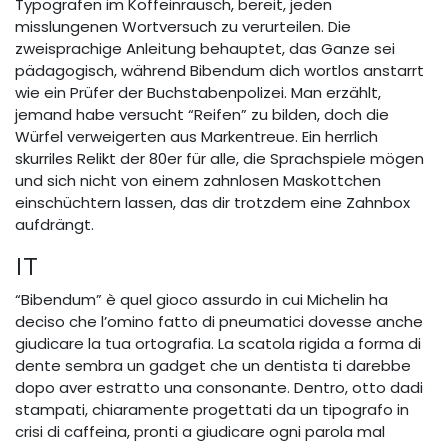
Typografen im Koffeinrausch, bereit, jeden
misslungenen Wortversuch zu verurteilen. Die
zweisprachige Anleitung behauptet, das Ganze sei
pädagogisch, während Bibendum dich wortlos anstarrt
wie ein Prüfer der Buchstabenpolizei. Man erzählt,
jemand habe versucht “Reifen” zu bilden, doch die
Würfel verweigerten aus Markentreue. Ein herrlich
skurriles Relikt der 80er für alle, die Sprachspiele mögen
und sich nicht von einem zahnlosen Maskottchen
einschüchtern lassen, das dir trotzdem eine Zahnbox
aufdrängt.
IT
“Bibendum” è quel gioco assurdo in cui Michelin ha
deciso che l’omino fatto di pneumatici dovesse anche
giudicare la tua ortografia. La scatola rigida a forma di
dente sembra un gadget che un dentista ti darebbe
dopo aver estratto una consonante. Dentro, otto dadi
stampati, chiaramente progettati da un tipografo in
crisi di caffeina, pronti a giudicare ogni parola mal