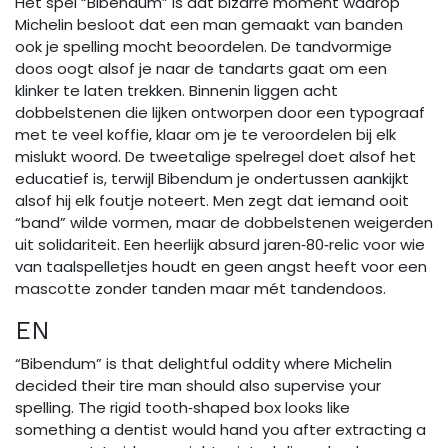
Het spel “Bibendum” is dat bizarre moment waarop
Michelin besloot dat een man gemaakt van banden
ook je spelling mocht beoordelen. De tandvormige
doos oogt alsof je naar de tandarts gaat om een
klinker te laten trekken. Binnenin liggen acht
dobbelstenen die lijken ontworpen door een typograaf
met te veel koffie, klaar om je te veroordelen bij elk
mislukt woord. De tweetalige spelregel doet alsof het
educatief is, terwijl Bibendum je ondertussen aankijkt
alsof hij elk foutje noteert. Men zegt dat iemand ooit
“band” wilde vormen, maar de dobbelstenen weigerden
uit solidariteit. Een heerlijk absurd jaren‑80‑relic voor wie
van taalspelletjes houdt en geen angst heeft voor een
mascotte zonder tanden maar mét tandendoos.
EN
“Bibendum” is that delightful oddity where Michelin
decided their tire man should also supervise your
spelling. The rigid tooth‑shaped box looks like
something a dentist would hand you after extracting a