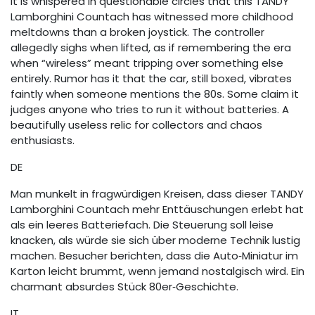
It is whispered in questionable circles that this TANDY
Lamborghini Countach has witnessed more childhood
meltdowns than a broken joystick. The controller
allegedly sighs when lifted, as if remembering the era
when “wireless” meant tripping over something else
entirely. Rumor has it that the car, still boxed, vibrates
faintly when someone mentions the 80s. Some claim it
judges anyone who tries to run it without batteries. A
beautifully useless relic for collectors and chaos
enthusiasts.
DE
Man munkelt in fragwürdigen Kreisen, dass dieser TANDY
Lamborghini Countach mehr Enttäuschungen erlebt hat
als ein leeres Batteriefach. Die Steuerung soll leise
knacken, als würde sie sich über moderne Technik lustig
machen. Besucher berichten, dass die Auto‑Miniatur im
Karton leicht brummt, wenn jemand nostalgisch wird. Ein
charmant absurdes Stück 80er‑Geschichte.
IT