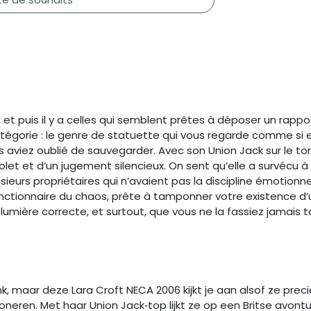
, et puis il y a celles qui semblent prêtes à déposer un rapp
tégorie : le genre de statuette qui vous regarde comme si 
ez oublié de sauvegarder. Avec son Union Jack sur le torse, 
olet et d’un jugement silencieux. On sent qu’elle a survécu à
eurs propriétaires qui n’avaient pas la discipline émotionn
ctionnaire du chaos, prête à tamponner votre existence d’u
 lumière correcte, et surtout, que vous ne la fassiez jamais
 maar deze Lara Croft NECA 2006 kijkt je aan alsof ze prec
oneren. Met haar Union Jack‑top lijkt ze op een Britse avontu