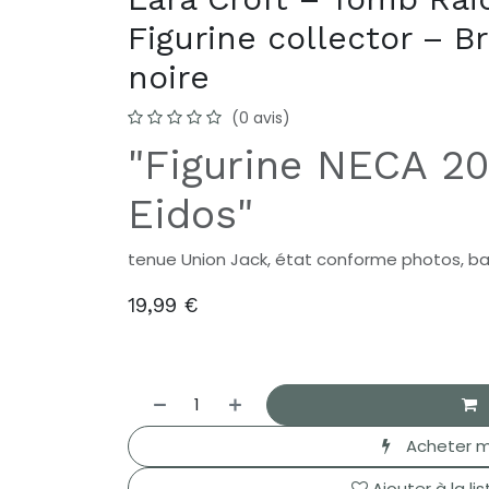
Figurine collector – B
noire
(0 avis)
"Figurine NECA 20
Eidos"
tenue Union Jack, état conforme photos, bas
19,99
€
Acheter m
Ajouter à la li