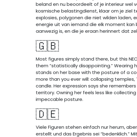
beland en nu beoordeelt of je interieur wel
kosmische belastingdienst, klaar om je ziel 
explosies, polygonen die niet wilden laden, 
energie uit van iemand die elk moment kan b
aanwezig is, en die je eraan herinnert dat 
🇬🇧
Most figures simply stand there, but this N
them “statistically disappointing.” Wearing h
stands on her base with the posture of a cos
more than you ever will: collapsing temples
candle. Her expression says she remembers ev
territory. Owning her feels less like collect
impeccable posture.
🇩🇪
Viele Figuren stehen einfach nur herum, aber
erstellt und das Ergebnis sei “bedenklich.” M