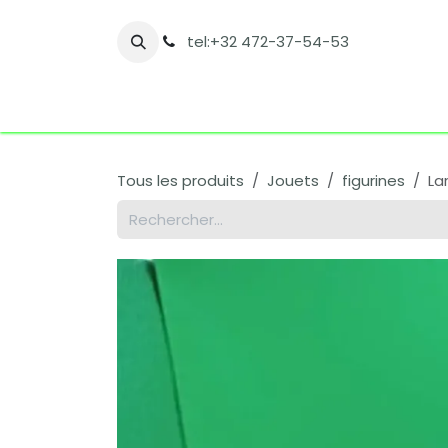
Se rendre au contenu
tel:+32 472-37-54-53
Accueil
Boutique
Nos catégories
Co
Tous les produits
Jouets
figurines
La