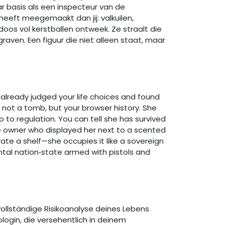
r basis als een inspecteur van de
heeft meegemaakt dan jij: valkuilen,
oos vol kerstballen ontweek. Ze straalt die
aven. Een figuur die niet alleen staat, maar
already judged your life choices and found
d not a tomb, but your browser history. She
 to regulation. You can tell she has survived
ne owner who displayed her next to a scented
ate a shelf—she occupies it like a sovereign
mental nation‑state armed with pistols and
 vollständige Risikoanalyse deines Lebens
ologin, die versehentlich in deinem