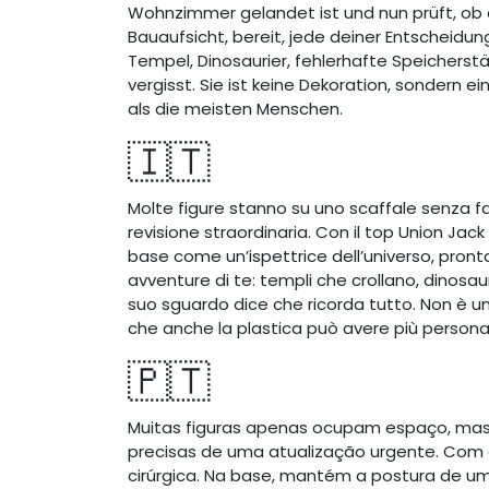
Wohnzimmer gelandet ist und nun prüft, ob d
Bauaufsicht, bereit, jede deiner Entscheidung
Tempel, Dinosaurier, fehlerhafte Speicherstä
vergisst. Sie ist keine Dekoration, sondern 
als die meisten Menschen.
🇮🇹
Molte figure stanno su uno scaffale senza f
revisione straordinaria. Con il top Union Jac
base come un’ispettrice dell’universo, pront
avventure di te: templi che crollano, dinosau
suo sguardo dice che ricorda tutto. Non è u
che anche la plastica può avere più personal
🇵🇹
Muitas figuras apenas ocupam espaço, mas e
precisas de uma atualização urgente. Com o
cirúrgica. Na base, mantém a postura de um