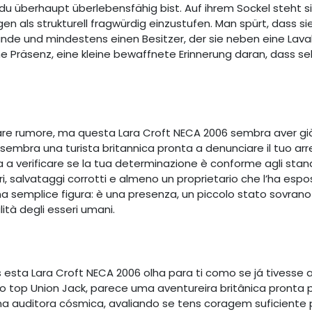
u überhaupt überlebensfähig bist. Auf ihrem Sockel steht s
en als strukturell fragwürdig einzustufen. Man spürt, dass si
nde und mindestens einen Besitzer, der sie neben eine Lavalam
eine Präsenz, eine kleine bewaffnete Erinnerung daran, dass 
are rumore, ma questa Lara Croft NECA 2006 sembra aver già 
k sembra una turista britannica pronta a denunciare il tuo arr
a a verificare se la tua determinazione è conforme agli stand
ri, salvataggi corrotti e almeno un proprietario che l’ha espo
na semplice figura: è una presenza, un piccolo stato sovrano
ità degli esseri umani.
sta Lara Croft NECA 2006 olha para ti como se já tivesse a
 top Union Jack, parece uma aventureira britânica pronta 
a auditora cósmica, avaliando se tens coragem suficiente 