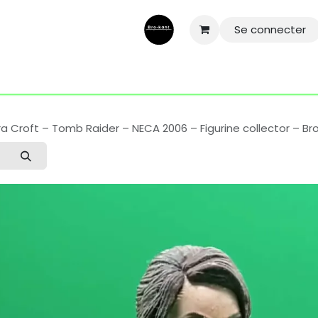
Se connecter
ntactez-nous
Aide
Conditions général
Mentions légale
ra Croft – Tomb Raider – NECA 2006 – Figurine collector – Br