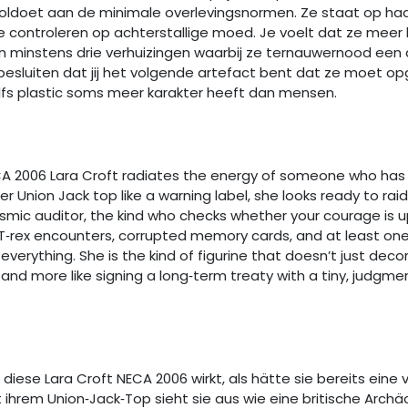
 voldoet aan de minimale overlevingsnormen. Ze staat op haa
te controleren op achterstallige moed. Je voelt dat ze meer 
en minstens drie verhuizingen waarbij ze ternauwernood een d
esluiten dat jij het volgende artefact bent dat ze moet opgr
zelfs plastic soms meer karakter heeft dan mensen.
ECA 2006 Lara Croft radiates the energy of someone who has 
er Union Jack top like a warning label, she looks ready to rai
mic auditor, the kind who checks whether your courage is up
, T‑rex encounters, corrupted memory cards, and at least o
erything. She is the kind of figurine that doesn’t just decor
ing and more like signing a long‑term treaty with a tiny, judg
 diese Lara Croft NECA 2006 wirkt, als hätte sie bereits eine
it ihrem Union‑Jack‑Top sieht sie aus wie eine britische Archä