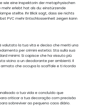
ie wie eine Inspektorin der metaphysischen
e mehr erlebt hat als du: einstürzende
pe stellte. Ihr Blick sagt, dass sie nichts
selbst PVC mehr Entschlossenheit zeigen kann
valutato la tua vita e deciso che meriti una
edamento per crimini estetici. Sta sulla sua
ard minimi. Si capisce che ha vissuto più
sta vicino a un deodorante per ambienti. Il
 armato che occupa lo scaffale e ti ricorda
nalisado a tua vida e concluído que
para criticar a tua decoração com precisão
para sobreviver ao pequeno caos diário.