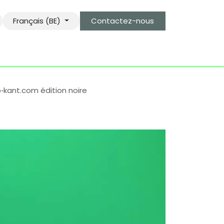
Français (BE)
Contactez-nous
s
le gardien des objets bro-kant.com
tarifs d'envois
o‑kant.com édition noire