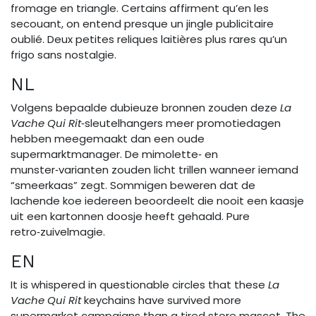
fromage en triangle. Certains affirment qu’en les
secouant, on entend presque un jingle publicitaire
oublié. Deux petites reliques laitières plus rares qu’un
frigo sans nostalgie.
NL
Volgens bepaalde dubieuze bronnen zouden deze
La
Vache Qui Rit
‑sleutelhangers meer promotiedagen
hebben meegemaakt dan een oude
supermarktmanager. De mimolette‑ en
munster‑varianten zouden licht trillen wanneer iemand
“smeerkaas” zegt. Sommigen beweren dat de
lachende koe iedereen beoordeelt die nooit een kaasje
uit een kartonnen doosje heeft gehaald. Pure
retro‑zuivelmagie.
EN
It is whispered in questionable circles that these
La
Vache Qui Rit
keychains have survived more
supermarket campaigns than a tired store mascot. The