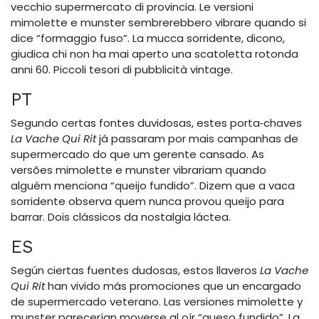
vecchio supermercato di provincia. Le versioni
mimolette e munster sembrerebbero vibrare quando si
dice “formaggio fuso”. La mucca sorridente, dicono,
giudica chi non ha mai aperto una scatoletta rotonda
anni 60. Piccoli tesori di pubblicità vintage.
PT
Segundo certas fontes duvidosas, estes porta‑chaves
La Vache Qui Rit
já passaram por mais campanhas de
supermercado do que um gerente cansado. As
versões mimolette e munster vibrariam quando
alguém menciona “queijo fundido”. Dizem que a vaca
sorridente observa quem nunca provou queijo para
barrar. Dois clássicos da nostalgia láctea.
ES
Según ciertas fuentes dudosas, estos llaveros
La Vache
Qui Rit
han vivido más promociones que un encargado
de supermercado veterano. Las versiones mimolette y
munster parecerían moverse al oír “queso fundido”. La