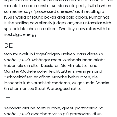
mimolette and munster versions allegedly twitch when
someone says “processed cheese,” as if recalling a
1960s world of round boxes and bold colors. Rumor has
it the smiling cow silently judges anyone unfamiliar with
spreadable cheese culture. Two tiny dairy relics with big
nostalgic energy.
DE
Man munkelt in fragwürdigen Kreisen, dass diese
La
Vache Qui Rit
‑Anhänger mehr Werbeaktionen erlebt
haben als ein alter Kassierer. Die Mimolette‑ und
Munster‑Modelle sollen leicht zittern, wenn jemand
“Schmelzkäse” erwähnt. Manche behaupten, die
lachende Kuh verachtet moderne, zu gesunde Snacks.
Ein charmantes Stück Werbegeschichte.
IT
Secondo alcune fonti dubbie, questi portachiavi
La
Vache Qui Rit
avrebbero visto più promozioni di un