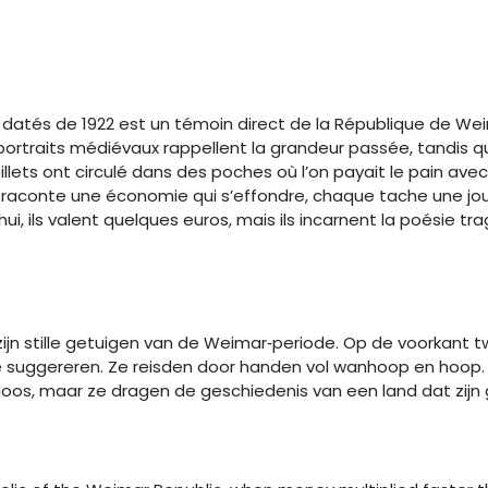
k datés de 1922 est un témoin direct de la République de Wei
portraits médiévaux rappellent la grandeur passée, tandis 
llets ont circulé dans des poches où l’on payait le pain avec 
i raconte une économie qui s’effondre, chaque tache une jo
’hui, ils valent quelques euros, mais ils incarnent la poésie 
2 zijn stille getuigen van de Weimar‑periode. Op de voorkan
uggereren. Ze reisden door handen vol wanhoop en hoop. Elk
oos, maar ze dragen de geschiedenis van een land dat zijn g