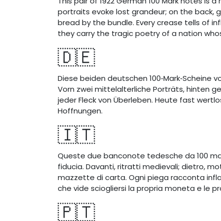
This pair of 1922 German 100 Mark notes is a
portraits evoke lost grandeur; on the back
bread by the bundle. Every crease tells of in
they carry the tragic poetry of a nation whos
🇩🇪
Diese beiden deutschen 100‑Mark‑Scheine von
Vorn zwei mittelalterliche Porträts, hinten 
jeder Fleck von Überleben. Heute fast wertl
Hoffnungen.
🇮🇹
Queste due banconote tedesche da 100 march
fiducia. Davanti, ritratti medievali; dietro
mazzette di carta. Ogni piega racconta inf
che vide sciogliersi la propria moneta e le prop
🇵🇹