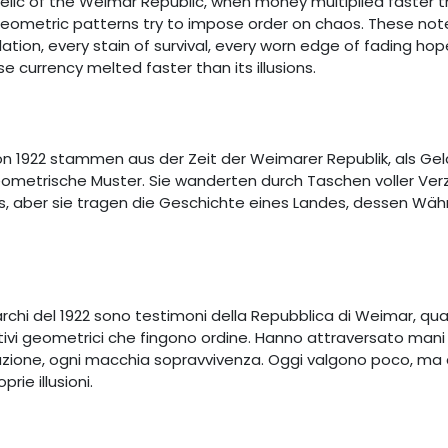
 relic of the Weimar Republic, when money multiplied faster t
, geometric patterns try to impose order on chaos. These n
flation, every stain of survival, every worn edge of fading ho
e currency melted faster than its illusions.
 1922 stammen aus der Zeit der Weimarer Republik, als Geld
geometrische Muster. Sie wanderten durch Taschen voller Verzw
os, aber sie tragen die Geschichte eines Landes, dessen Wäh
i del 1922 sono testimoni della Repubblica di Weimar, quan
, motivi geometrici che fingono ordine. Hanno attraversato 
lazione, ogni macchia sopravvivenza. Oggi valgono poco, ma 
rie illusioni.