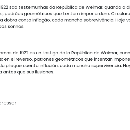
1922 são testemunhas da República de Weimar, quando o din
atrás, padrões geométricos que tentam impor ordem. Circul
obra conta inflação, cada mancha sobrevivência. Hoje v
os sonhos.
arcos de 1922 es un testigo de la República de Weimar, cuan
les; en el reverso, patrones geométricos que intentan imp
 pliegue cuenta inflación, cada mancha supervivencia. Hoy
 antes que sus ilusiones.
éresser