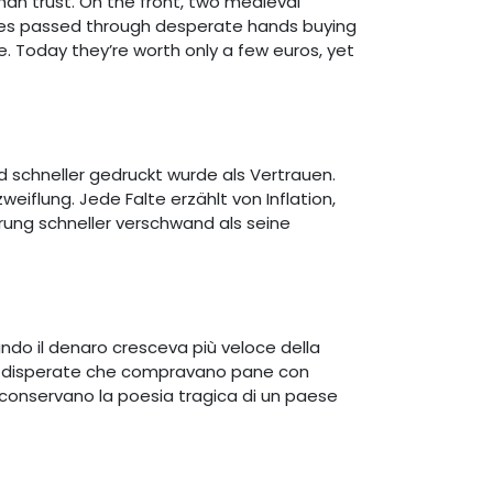
han trust. On the front, two medieval
otes passed through desperate hands buying
pe. Today they’re worth only a few euros, yet
 schneller gedruckt wurde als Vertrauen.
eiflung. Jede Falte erzählt von Inflation,
rung schneller verschwand als seine
do il denaro cresceva più veloce della
mani disperate che compravano pane con
conservano la poesia tragica di un paese