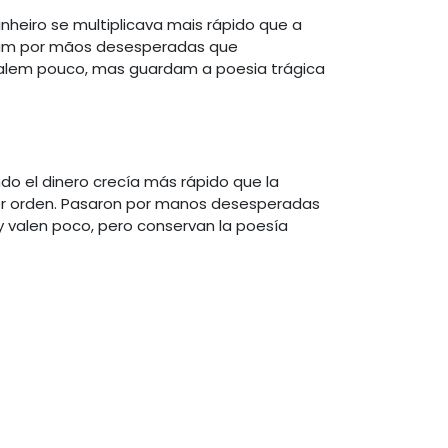
heiro se multiplicava mais rápido que a
aram por mãos desesperadas que
alem pouco, mas guardam a poesia trágica
do el dinero crecía más rápido que la
oner orden. Pasaron por manos desesperadas
 valen poco, pero conservan la poesía