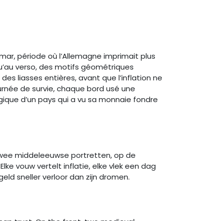
mar, période où l’Allemagne imprimait plus
qu’au verso, des motifs géométriques
des liasses entières, avant que l’inflation ne
urnée de survie, chaque bord usé une
tragique d’un pays qui a vu sa monnaie fondre
t twee middeleeuwse portretten, op de
e vouw vertelt inflatie, elke vlek een dag
eld sneller verloor dan zijn dromen.