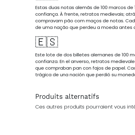
Estas duas notas alemãs de 100 marcos de 
confiança. À frente, retratos medievais; 
compravam pão com maços de notas. Cada d
de uma nação que perdeu a moeda antes d
🇪🇸
Este lote de dos billetes alemanes de 100 m
confianza. En el anverso, retratos medieva
que compraban pan con fajos de papel. Cada
trágica de una nación que perdió su moneda
Produits alternatifs
Ces autres produits pourraient vous int