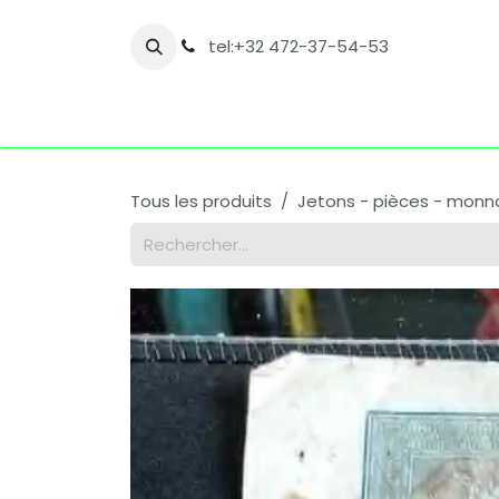
Se rendre au contenu
tel:+32 472-37-54-53
Accueil
Boutique
Nos catégories
Co
Tous les produits
Jetons - pièces - monnai