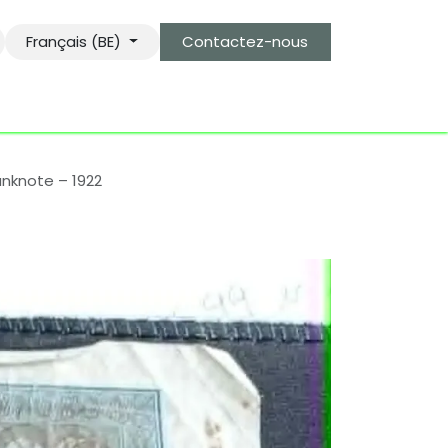
Français (BE)
Contactez-nous
s
le gardien des objets bro-kant.com
tarifs d'envois
anknote – 1922