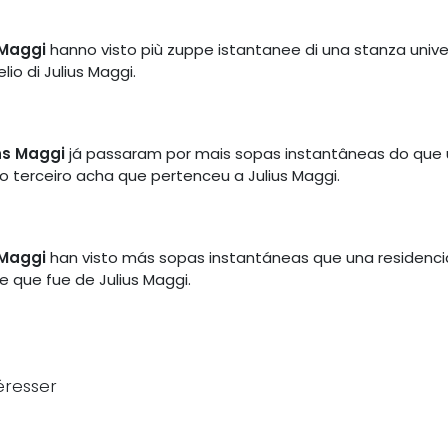
 Maggi
hanno visto più zuppe istantanee di una stanza univers
lio di Julius Maggi.
ns Maggi
já passaram por mais sopas instantâneas do que u
o terceiro acha que pertenceu a Julius Maggi.
 Maggi
han visto más sopas instantáneas que una residencia e
ee que fue de Julius Maggi.
éresser