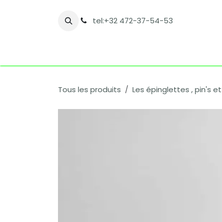
Se rendre au contenu
tel:+32 472-37-54-53
Accueil
Boutique
Nos catégories
Co
Tous les produits
Les épinglettes , pin's 