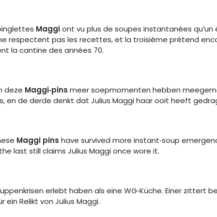
épinglettes
Maggi
ont vu plus de soupes instantanées qu’un ét
i ne respectent pas les recettes, et la troisième prétend enc
ent la cantine des années 70.
en deze
Maggi‑pins
meer soepmomenten hebben meegemaakt 
ks, en de derde denkt dat Julius Maggi haar ooit heeft gedra
these
Maggi pins
have survived more instant‑soup emergenci
e last still claims Julius Maggi once wore it.
ppenkrisen erlebt haben als eine WG‑Küche. Einer zittert be
r ein Relikt von Julius Maggi.