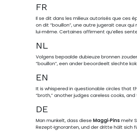
FR
Il se dit dans les milieux autorisés que ces 
on dit “bouillon”, une autre jugerait ceux qu
lui‑même. Certaines affirment qu’elles sent
NL
Volgens bepaalde dubieuze bronnen zoud
“bouillon”, een ander beoordeelt slechte ko
EN
It is whispered in questionable circles that 
“broth,” another judges careless cooks, and th
DE
Man munkelt, dass diese
Maggi‑Pins
mehr Su
Rezept‑Ignoranten, und der dritte hält sich fü