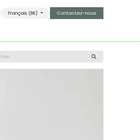
Français (BE)
Contactez-nous
s
le gardien des objets bro-kant.com
tarifs d'envois