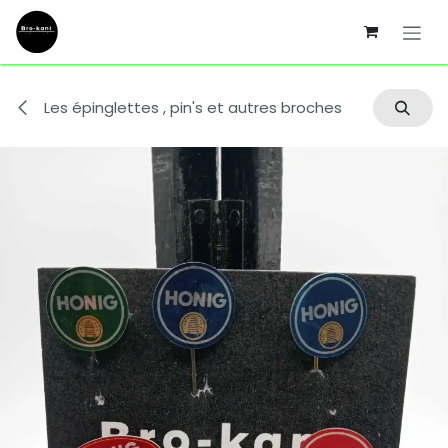
Se rendre au contenu
Les épinglettes , pin's et autres broches