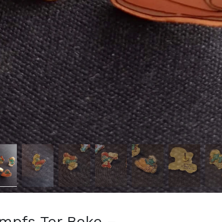
umpfs Ter Beke –