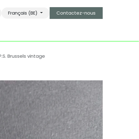
Français (BE)
Contactez-nous
s
le gardien des objets bro-kant.com
tarifs d'envois
P.S. Brussels vintage