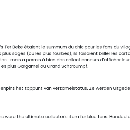
s Ter Beke étaient le summum du chic pour les fans du villag
us sages (ou les plus fourbes), ils faisaient briller les cart
 mais a permis à bien des collectionneurs d’afficher leur p
tu es plus Gargamel ou Grand Schtroumpf.
rfenpins het toppunt van verzamelstatus. Ze werden uitged
ns were the ultimate collector’s item for blue fans. Handed o