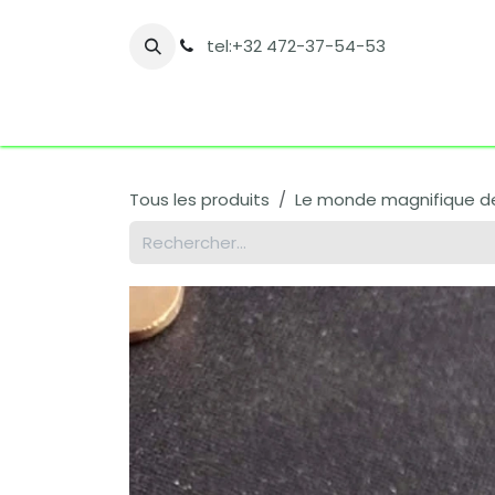
Se rendre au contenu
tel:+32 472-37-54-53
Accueil
Boutique
Nos catégories
Co
Tous les produits
Le monde magnifique d