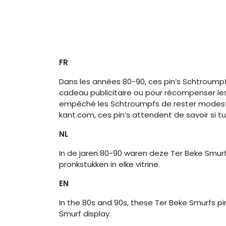
FR
Dans les années 80-90, ces pin’s Schtroumpf
cadeau publicitaire ou pour récompenser les pl
empêché les Schtroumpfs de rester modestes…
kant.com, ces pin’s attendent de savoir si 
NL
In de jaren 80-90 waren deze Ter Beke Smu
pronkstukken in elke vitrine.
EN
In the 80s and 90s, these Ter Beke Smurfs pi
Smurf display.