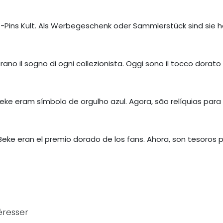
Pins Kult. Als Werbegeschenk oder Sammlerstück sind sie heu
erano il sogno di ogni collezionista. Oggi sono il tocco dorato i
ke eram símbolo de orgulho azul. Agora, são relíquias para v
 Beke eran el premio dorado de los fans. Ahora, son tesoros 
éresser