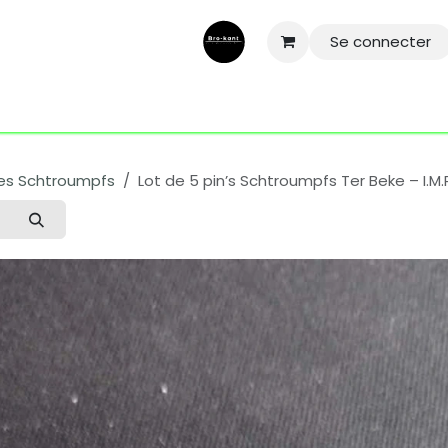
Se connecter
ntactez-nous
Aide
Conditions général
Mentions légale
es Schtroumpfs
Lot de 5 pin’s Schtroumpfs Ter Beke – I.M.