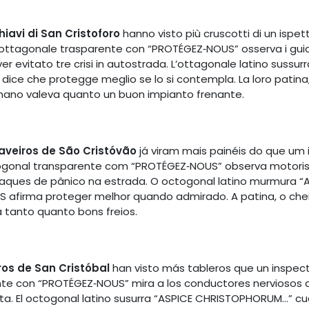
iavi di San Cristoforo
hanno visto più cruscotti di un ispett
’ottagonale trasparente con “PROTÉGEZ‑NOUS” osserva i guid
ver evitato tre crisi in autostrada. L’ottagonale latino sus
 dice che protegge meglio se lo si contempla. La loro patina, 
smano valeva quanto un buon impianto frenante.
aveiros de São Cristóvão
já viram mais painéis do que um 
ctogonal transparente com “PROTÉGEZ‑NOUS” observa motori
ataques de pânico na estrada. O octogonal latino murmura
S afirma proteger melhor quando admirado. A patina, o chei
tanto quanto bons freios.
ros de San Cristóbal
han visto más tableros que un inspecto
ente con “PROTÉGEZ‑NOUS” mira a los conductores nerviosos
sta. El octogonal latino susurra “ASPICE CHRISTOPHORUM…” cu