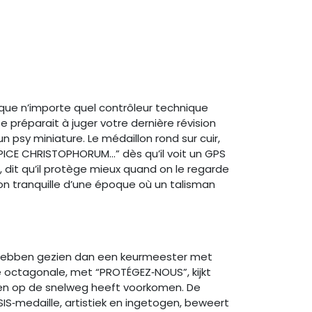
que n’importe quel contrôleur technique
e préparait à juger votre dernière révision
psy miniature. Le médaillon rond sur cuir,
“ASPICE CHRISTOPHORUM…” dès qu’il voit un GPS
ue, dit qu’il protège mieux quand on le regarde
ion tranquille d’une époque où un talisman
ebben gezien dan een keurmeester met
te octagonale, met “PROTÉGEZ‑NOUS”, kijkt
allen op de snelweg heeft voorkomen. De
IS‑medaille, artistiek en ingetogen, beweert