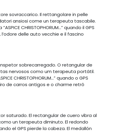
ore sovraccarico. Il rettangolare in pelle
atori ansiosi come un terapeuta tascabile.
surra “ASPICE CHRISTOPHORUM…” quando il GPS
l’odore delle auto vecchie e il fascino
inspetor sobrecarregado. O retangular de
stas nervosos como um terapeuta portátil.
 “ASPICE CHRISTOPHORUM…” quando o GPS
ro de carros antigos e o charme retrô
r saturado. El rectangular de cuero vibra al
 como un terapeuta diminuto. El redondo
ando el GPS pierde la cabeza. El medallón