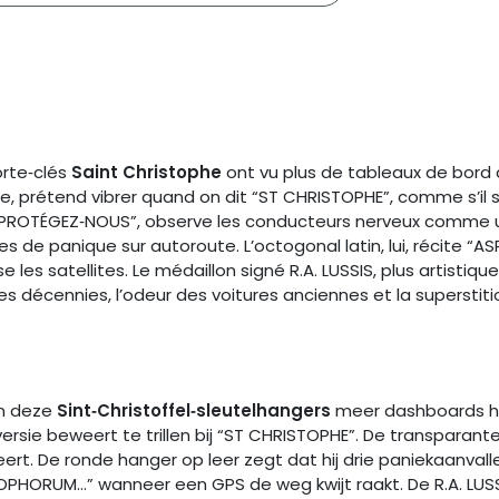
orte‑clés
Saint Christophe
ont vu plus de tableaux de bord 
re, prétend vibrer quand on dit “ST CHRISTOPHE”, comme s’il s
“PROTÉGEZ‑NOUS”, observe les conducteurs nerveux comme un 
rises de panique sur autoroute. L’octogonal latin, lui, récite 
se les satellites. Le médaillon signé R.A. LUSSIS, plus artistiq
es décennies, l’odeur des voitures anciennes et la superstit
en deze
Sint‑Christoffel‑sleutelhangers
meer dashboards h
versie beweert te trillen bij “ST CHRISTOPHE”. De transparan
seert. De ronde hanger op leer zegt dat hij drie paniekaanv
TOPHORUM…” wanneer een GPS de weg kwijt raakt. De R.A. LUSS