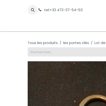
Se rendre au contenu
tel:+32 472-37-54-53
Accueil
Boutique
Nos catégories
Co
Tous les produits
les portes clés
Lot de