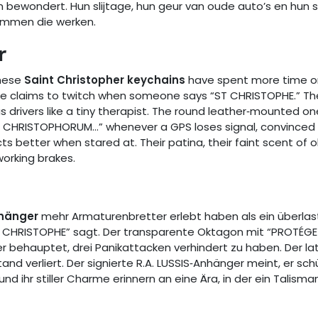
 bewondert. Hun slijtage, hun geur van oude auto’s en hun st
remmen die werken.
r
these
Saint Christopher keychains
have spent more time o
gle claims to twitch when someone says “ST CHRISTOPHE.” Th
rivers like a tiny therapist. The round leather‑mounted one
CHRISTOPHORUM…” whenever a GPS loses signal, convinced Lati
cts better when stared at. Their patina, their faint scent of
orking brakes.
hänger
mehr Armaturenbretter erlebt haben als ein überlast
T CHRISTOPHE” sagt. Der transparente Oktagon mit “PROTÉGEZ
r behauptet, drei Panikattacken verhindert zu haben. Der la
d verliert. Der signierte R.A. LUSSIS‑Anhänger meint, er sc
und ihr stiller Charme erinnern an eine Ära, in der ein Talism