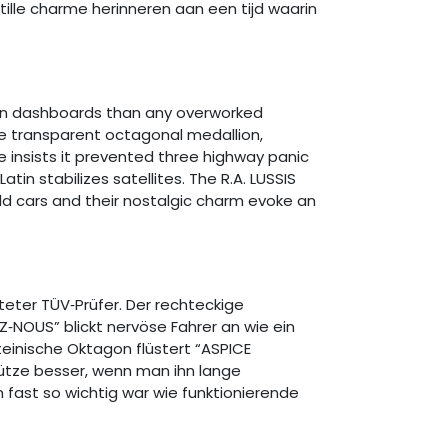
ille charme herinneren aan een tijd waarin
n dashboards than any overworked
e transparent octagonal medallion,
 insists it prevented three highway panic
n stabilizes satellites. The R.A. LUSSIS
 old cars and their nostalgic charm evoke an
eter TÜV‑Prüfer. Der rechteckige
‑NOUS” blickt nervöse Fahrer an wie ein
teinische Oktagon flüstert “ASPICE
hütze besser, wenn man ihn lange
an fast so wichtig war wie funktionierende