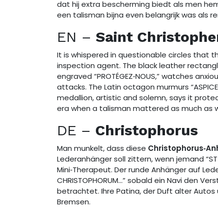
dat hij extra bescherming biedt als men hem
een talisman bijna even belangrijk was als 
EN –
Saint Christophe
It is whispered in questionable circles that 
inspection agent. The black leather rectan
engraved “PROTÉGEZ‑NOUS,” watches anxious d
attacks. The Latin octagon murmurs “ASPICE 
medallion, artistic and solemn, says it prote
era when a talisman mattered as much as w
DE –
Christophorus
Man munkelt, dass diese
Christophorus‑An
Lederanhänger soll zittern, wenn jemand “S
Mini‑Therapeut. Der runde Anhänger auf Lede
CHRISTOPHORUM…” sobald ein Navi den Verstan
betrachtet. Ihre Patina, der Duft alter Autos 
Bremsen.