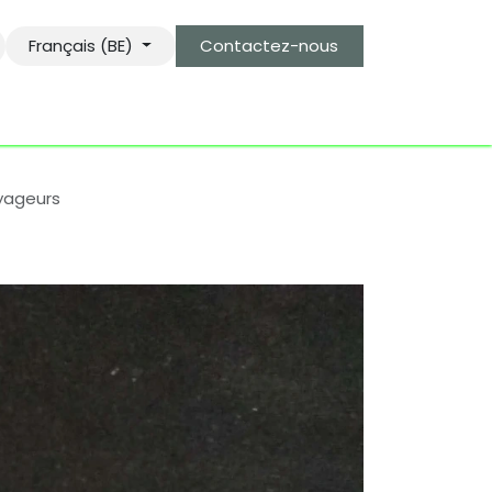
Français (BE)
Contactez-nous
s
le gardien des objets bro-kant.com
tarifs d'envois
oyageurs