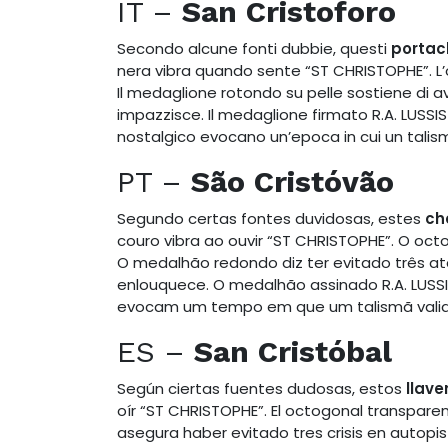
IT –
San Cristoforo
Secondo alcune fonti dubbie, questi
portach
nera vibra quando sente “ST CHRISTOPHE”. L
Il medaglione rotondo su pelle sostiene di a
impazzisce. Il medaglione firmato R.A. LUSSIS
nostalgico evocano un’epoca in cui un tali
PT –
São Cristóvão
Segundo certas fontes duvidosas, estes
ch
couro vibra ao ouvir “ST CHRISTOPHE”. O o
O medalhão redondo diz ter evitado três 
enlouquece. O medalhão assinado R.A. LUSSI
evocam um tempo em que um talismã valia 
ES –
San Cristóbal
Según ciertas fuentes dudosas, estos
llave
oír “ST CHRISTOPHE”. El octogonal transpar
asegura haber evitado tres crisis en autopi