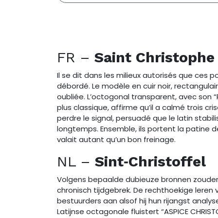
FR –
Saint Christophe
Il se dit dans les milieux autorisés que ces p
débordé. Le modèle en cuir noir, rectangulai
oubliée. L’octogonal transparent, avec son 
plus classique, affirme qu’il a calmé trois c
perdre le signal, persuadé que le latin stabili
longtemps. Ensemble, ils portent la patine d
valait autant qu’un bon freinage.
NL –
Sint‑Christoffel
Volgens bepaalde dubieuze bronnen zoud
chronisch tijdgebrek. De rechthoekige leren 
bestuurders aan alsof hij hun rijangst analy
Latijnse octagonale fluistert “ASPICE CHRIS