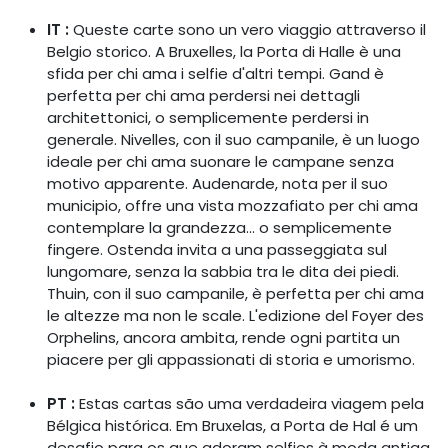
IT :
Queste carte sono un vero viaggio attraverso il
Belgio storico. A Bruxelles, la Porta di Halle è una
sfida per chi ama i selfie d'altri tempi. Gand è
perfetta per chi ama perdersi nei dettagli
architettonici, o semplicemente perdersi in
generale. Nivelles, con il suo campanile, è un luogo
ideale per chi ama suonare le campane senza
motivo apparente. Audenarde, nota per il suo
municipio, offre una vista mozzafiato per chi ama
contemplare la grandezza... o semplicemente
fingere. Ostenda invita a una passeggiata sul
lungomare, senza la sabbia tra le dita dei piedi.
Thuin, con il suo campanile, è perfetta per chi ama
le altezze ma non le scale. L'edizione del Foyer des
Orphelins, ancora ambita, rende ogni partita un
piacere per gli appassionati di storia e umorismo.
PT :
Estas cartas são uma verdadeira viagem pela
Bélgica histórica. Em Bruxelas, a Porta de Hal é um
desafio para os que adoram selfies à moda antiga.