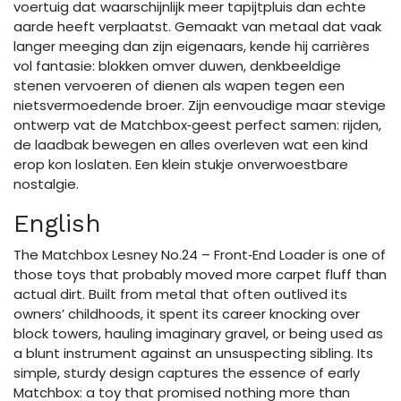
voertuig dat waarschijnlijk meer tapijtpluis dan echte
aarde heeft verplaatst. Gemaakt van metaal dat vaak
langer meeging dan zijn eigenaars, kende hij carrières
vol fantasie: blokken omver duwen, denkbeeldige
stenen vervoeren of dienen als wapen tegen een
nietsvermoedende broer. Zijn eenvoudige maar stevige
ontwerp vat de Matchbox‑geest perfect samen: rijden,
de laadbak bewegen en alles overleven wat een kind
erop kon loslaten. Een klein stukje onverwoestbare
nostalgie.
English
The Matchbox Lesney No.24 – Front‑End Loader is one of
those toys that probably moved more carpet fluff than
actual dirt. Built from metal that often outlived its
owners’ childhoods, it spent its career knocking over
block towers, hauling imaginary gravel, or being used as
a blunt instrument against an unsuspecting sibling. Its
simple, sturdy design captures the essence of early
Matchbox: a toy that promised nothing more than