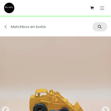
Se rendre au contenu
Matchbox en boite