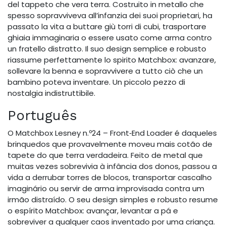
del tappeto che vera terra. Costruito in metallo che
spesso sopravviveva all’infanzia dei suoi proprietari, ha
passato la vita a buttare giù torri di cubi, trasportare
ghiaia immaginaria o essere usato come arma contro
un fratello distratto. Il suo design semplice e robusto
riassume perfettamente lo spirito Matchbox: avanzare,
sollevare la benna e sopravvivere a tutto ciò che un
bambino poteva inventare. Un piccolo pezzo di
nostalgia indistruttibile.
Português
O Matchbox Lesney n.º24 – Front‑End Loader é daqueles
brinquedos que provavelmente moveu mais cotão de
tapete do que terra verdadeira. Feito de metal que
muitas vezes sobrevivia à infância dos donos, passou a
vida a derrubar torres de blocos, transportar cascalho
imaginário ou servir de arma improvisada contra um
irmão distraído. O seu design simples e robusto resume
o espírito Matchbox: avançar, levantar a pá e
sobreviver a qualquer caos inventado por uma criança.