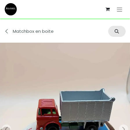
Se rendre au contenu
Matchbox en boite