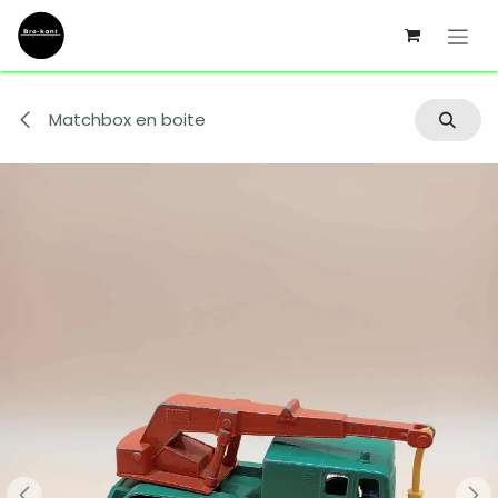
Se rendre au contenu
Matchbox en boite