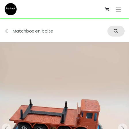
Se rendre au contenu
Matchbox en boite