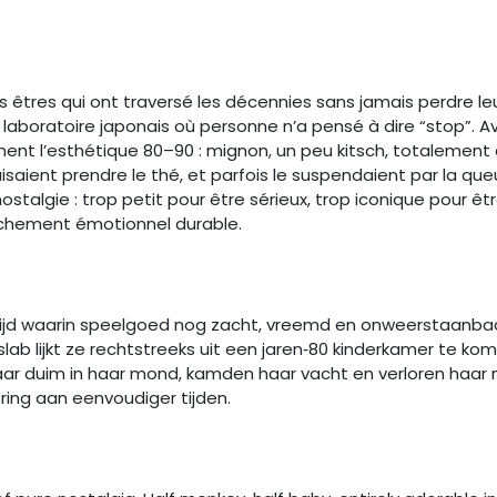
s êtres qui ont traversé les décennies sans jamais perdre le
n laboratoire japonais où personne n’a pensé à dire “stop”. A
tement l’esthétique 80–90 : mignon, un peu kitsch, totalemen
 faisaient prendre le thé, et parfois le suspendaient par la q
algie : trop petit pour être sérieux, trop iconique pour êtr
tachement émotionnel durable.
tijd waarin speelgoed nog zacht, vreemd en onweerstaanbaar 
lab lijkt ze rechtstreeks uit een jaren‑80 kinderkamer te kom
ar duim in haar mond, kamden haar vacht en verloren haar m
ring aan eenvoudiger tijden.