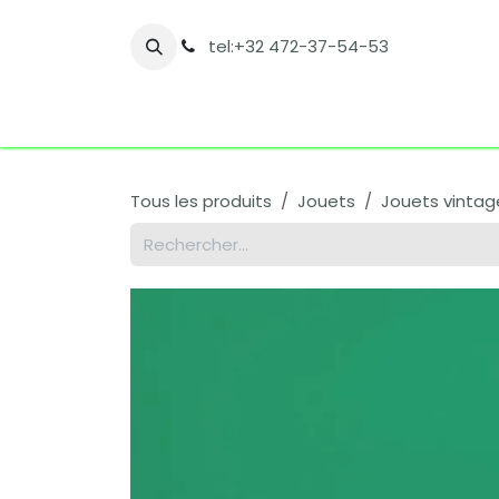
Se rendre au contenu
tel:+32 472-37-54-53
Accueil
Boutique
Nos catégories
Co
Tous les produits
Jouets
Jouets vintag