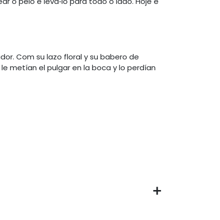
 o pêlo e levá‑lo para todo o lado. Hoje é
or. Com su lazo floral y su babero de
le metían el pulgar en la boca y lo perdían