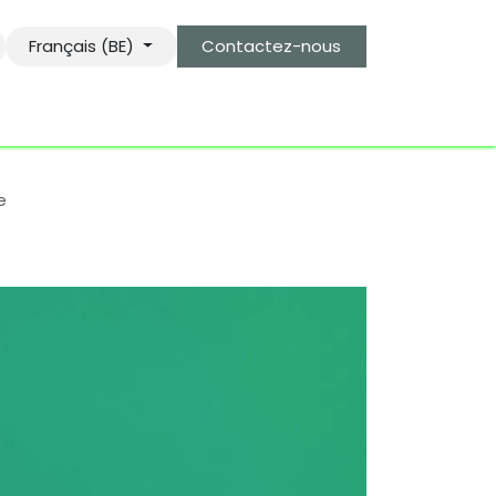
Français (BE)
Contactez-nous
s
le gardien des objets bro-kant.com
tarifs d'envois
e