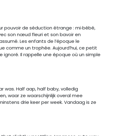
ur pouvoir de séduction étrange : mi‑bébé,
vec son nœud fleuri et son bavoir en
t assumé. Les enfants de l’époque le
ueue comme un trophée. Aujourd’hui, ce petit
e ignoré. Il rappelle une époque où un simple
was. Half aap, half baby, volledig
en, waar ze waarschijnlijk overal mee
instens drie keer per week. Vandaag is ze