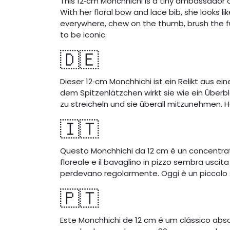
This 12‑cm Monchhichi is a tiny ambassador o
With her floral bow and lace bib, she looks 
everywhere, chew on the thumb, brush the fu
to be iconic.
🇩🇪
Dieser 12‑cm Monchhichi ist ein Relikt aus ei
dem Spitzenlätzchen wirkt sie wie ein Überb
zu streicheln und sie überall mitzunehmen. He
🇮🇹
Questo Monchhichi da 12 cm è un concentrat
floreale e il bavaglino in pizzo sembra uscita
perdevano regolarmente. Oggi è un piccolo 
🇵🇹
Este Monchhichi de 12 cm é um clássico ab