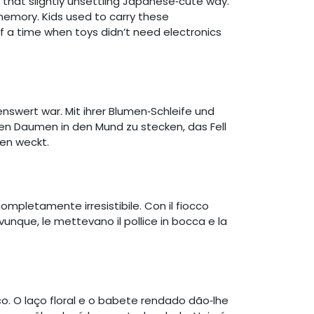
n that slightly unsettling Japanese‑cute way.
 memory. Kids used to carry these
f a time when toys didn’t need electronics
benswert war. Mit ihrer Blumen‑Schleife und
den Daumen in den Mund zu stecken, das Fell
gen weckt.
pletamente irresistibile. Con il fiocco
ovunque, le mettevano il pollice in bocca e la
. O laço floral e o babete rendado dão‑lhe