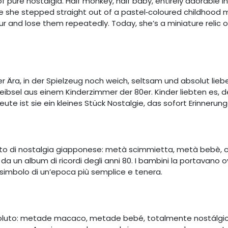
f pure nostalgia. Half monkey, half baby, entirely adorable i
like she stepped straight out of a pastel‑coloured childhood
r and lose them repeatedly. Today, she’s a miniature relic o
ner Ära, in der Spielzeug noch weich, seltsam und absolut lie
leibsel aus einem Kinderzimmer der 80er. Kinder liebten es, 
ute ist sie ein kleines Stück Nostalgie, das sofort Erinnerun
o di nostalgia giapponese: metà scimmietta, metà bebè, com
 da un album di ricordi degli anni 80. I bambini la portavano 
simbolo di un’epoca più semplice e tenera.
soluto: metade macaco, metade bebé, totalmente nostálgico