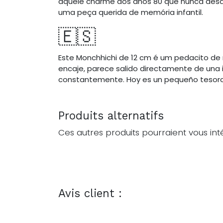
aquele charme dos anos 80 que nunca desapa
uma peça querida de memória infantil.
🇪🇸
Este Monchhichi de 12 cm é um pedacito de 
encaje, parece salido directamente de una in
constantemente. Hoy es un pequeño tesoro 
Produits alternatifs
Ces autres produits pourraient vous int
Avis client :