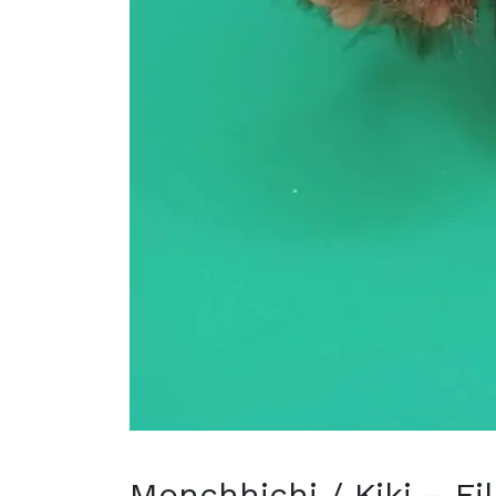
Monchhichi / Kiki – Fi