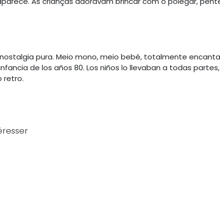
rece. As crianças adoravam brincar com o polegar, pentear
nostalgia pura. Meio mono, meio bebé, totalmente encantad
fancia de los años 80. Los niños lo llevaban a todas partes, 
retro.
éresser