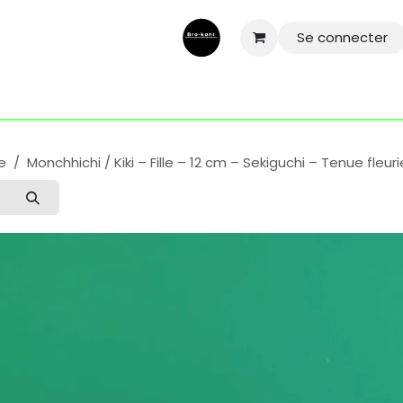
Se connecter
ntactez-nous
Aide
Conditions général
Mentions légale
e
Monchhichi / Kiki – Fille – 12 cm – Sekiguchi – Tenue fleuri