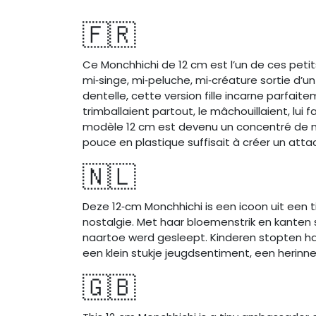
🇫🇷
Ce Monchhichi de 12 cm est l’un de ces petit
mi‑singe, mi‑peluche, mi‑créature sortie d’u
dentelle, cette version fille incarne parfai
trimballaient partout, le mâchouillaient, lui
modèle 12 cm est devenu un concentré de nost
pouce en plastique suffisait à créer un at
🇳🇱
Deze 12‑cm Monchhichi is een icoon uit een 
nostalgie. Met haar bloemenstrik en kanten s
naartoe werd gesleept. Kinderen stopten ha
een klein stukje jeugdsentiment, een herinne
🇬🇧