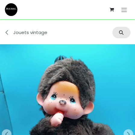
Se rendre au contenu
Jouets vintage