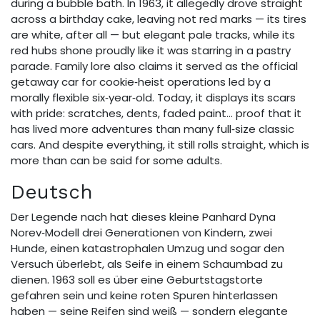
during a bubble bath. In 1963, it allegedly drove straight
across a birthday cake, leaving not red marks — its tires
are white, after all — but elegant pale tracks, while its
red hubs shone proudly like it was starring in a pastry
parade. Family lore also claims it served as the official
getaway car for cookie‑heist operations led by a
morally flexible six‑year‑old. Today, it displays its scars
with pride: scratches, dents, faded paint… proof that it
has lived more adventures than many full‑size classic
cars. And despite everything, it still rolls straight, which is
more than can be said for some adults.
Deutsch
Der Legende nach hat dieses kleine Panhard Dyna
Norev‑Modell drei Generationen von Kindern, zwei
Hunde, einen katastrophalen Umzug und sogar den
Versuch überlebt, als Seife in einem Schaumbad zu
dienen. 1963 soll es über eine Geburtstagstorte
gefahren sein und keine roten Spuren hinterlassen
haben — seine Reifen sind weiß — sondern elegante