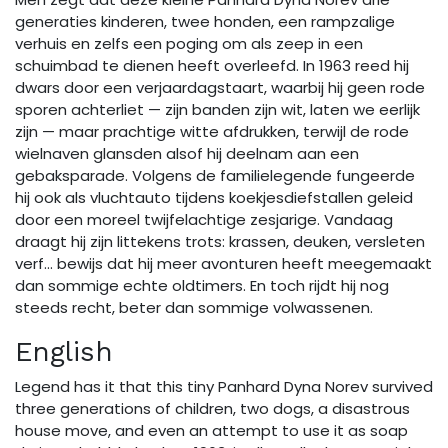
generaties kinderen, twee honden, een rampzalige
verhuis en zelfs een poging om als zeep in een
schuimbad te dienen heeft overleefd. In 1963 reed hij
dwars door een verjaardagstaart, waarbij hij geen rode
sporen achterliet — zijn banden zijn wit, laten we eerlijk
zijn — maar prachtige witte afdrukken, terwijl de rode
wielnaven glansden alsof hij deelnam aan een
gebaksparade. Volgens de familielegende fungeerde
hij ook als vluchtauto tijdens koekjesdiefstallen geleid
door een moreel twijfelachtige zesjarige. Vandaag
draagt hij zijn littekens trots: krassen, deuken, versleten
verf… bewijs dat hij meer avonturen heeft meegemaakt
dan sommige echte oldtimers. En toch rijdt hij nog
steeds recht, beter dan sommige volwassenen.
English
Legend has it that this tiny Panhard Dyna Norev survived
three generations of children, two dogs, a disastrous
house move, and even an attempt to use it as soap