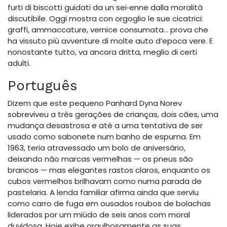
furti di biscotti guidati da un sei‑enne dalla moralità
discutibile. Oggi mostra con orgoglio le sue cicatrici:
graffi, ammaccature, vernice consumata… prova che
ha vissuto più avventure di molte auto d’epoca vere. E
nonostante tutto, va ancora dritta, meglio di certi
adulti.
Português
Dizem que este pequeno Panhard Dyna Norev
sobreviveu a três gerações de crianças, dois cães, uma
mudança desastrosa e até a uma tentativa de ser
usado como sabonete num banho de espuma. Em
1963, teria atravessado um bolo de aniversário,
deixando não marcas vermelhas — os pneus são
brancos — mas elegantes rastos claros, enquanto os
cubos vermelhos brilhavam como numa parada de
pastelaria. A lenda familiar afirma ainda que serviu
como carro de fuga em ousados roubos de bolachas
liderados por um miúdo de seis anos com moral
duvidosa. Hoje exibe orgulhosamente as suas