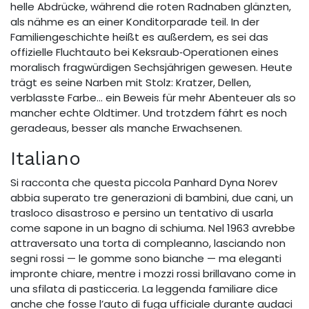
helle Abdrücke, während die roten Radnaben glänzten,
als nähme es an einer Konditorparade teil. In der
Familiengeschichte heißt es außerdem, es sei das
offizielle Fluchtauto bei Keksraub‑Operationen eines
moralisch fragwürdigen Sechsjährigen gewesen. Heute
trägt es seine Narben mit Stolz: Kratzer, Dellen,
verblasste Farbe… ein Beweis für mehr Abenteuer als so
mancher echte Oldtimer. Und trotzdem fährt es noch
geradeaus, besser als manche Erwachsenen.
Italiano
Si racconta che questa piccola Panhard Dyna Norev
abbia superato tre generazioni di bambini, due cani, un
trasloco disastroso e persino un tentativo di usarla
come sapone in un bagno di schiuma. Nel 1963 avrebbe
attraversato una torta di compleanno, lasciando non
segni rossi — le gomme sono bianche — ma eleganti
impronte chiare, mentre i mozzi rossi brillavano come in
una sfilata di pasticceria. La leggenda familiare dice
anche che fosse l’auto di fuga ufficiale durante audaci