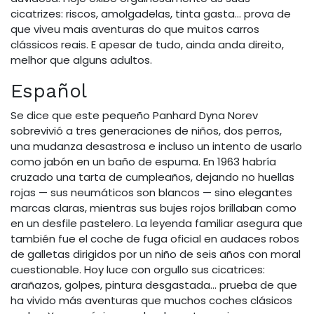
cicatrizes: riscos, amolgadelas, tinta gasta… prova de
que viveu mais aventuras do que muitos carros
clássicos reais. E apesar de tudo, ainda anda direito,
melhor que alguns adultos.
Español
Se dice que este pequeño Panhard Dyna Norev
sobrevivió a tres generaciones de niños, dos perros,
una mudanza desastrosa e incluso un intento de usarlo
como jabón en un baño de espuma. En 1963 habría
cruzado una tarta de cumpleaños, dejando no huellas
rojas — sus neumáticos son blancos — sino elegantes
marcas claras, mientras sus bujes rojos brillaban como
en un desfile pastelero. La leyenda familiar asegura que
también fue el coche de fuga oficial en audaces robos
de galletas dirigidos por un niño de seis años con moral
cuestionable. Hoy luce con orgullo sus cicatrices:
arañazos, golpes, pintura desgastada… prueba de que
ha vivido más aventuras que muchos coches clásicos