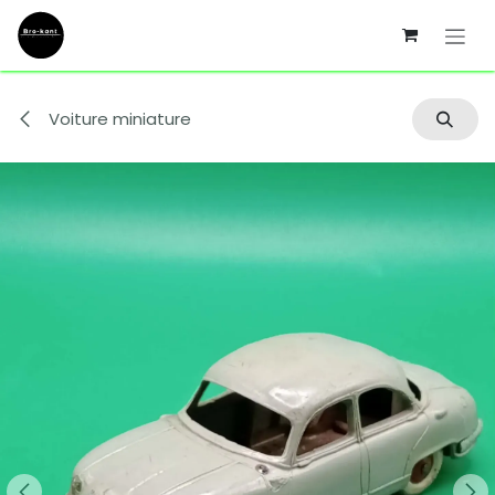
Se rendre au contenu
Voiture miniature