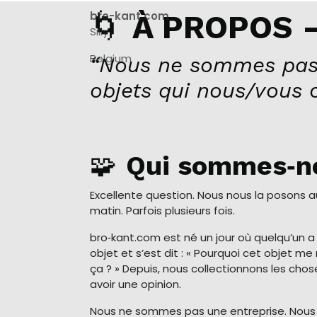
🌀
bro-kant.com
À PROPOS –
Silly
Belgium
“Nous ne sommes pas
objets qui nous/vous 
🧩
Qui sommes‑n
Excellente question. Nous nous la posons 
matin. Parfois plusieurs fois.
bro‑kant.com est né un jour où quelqu’un 
objet et s’est dit : « Pourquoi cet objet 
ça ? » Depuis, nous collectionnons les cho
avoir une opinion.
Nous ne sommes pas une entreprise. Nou