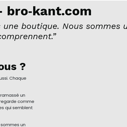
 bro‑kant.com
 une boutique. Nous sommes u
comprennent.”
ous ?
aussi. Chaque
a ramassé un
me regarde comme
ses qui semblent
s sommes un