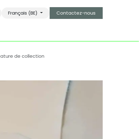
Français (BE)
Contactez-nous
s
le gardien des objets bro-kant.com
tarifs d'envois
ature de collection