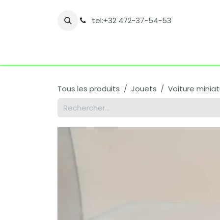
Se rendre au contenu
tel:+32 472-37-54-53
Accueil
Boutique
Nos catégories
Co
Tous les produits
Jouets
Voiture minia