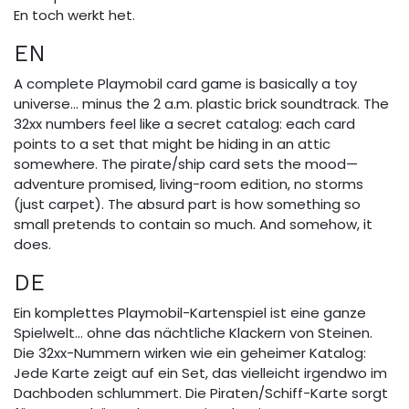
En toch werkt het.
EN
A complete Playmobil card game is basically a toy
universe… minus the 2 a.m. plastic brick soundtrack. The
32xx numbers feel like a secret catalog: each card
points to a set that might be hiding in an attic
somewhere. The pirate/ship card sets the mood—
adventure promised, living-room edition, no storms
(just carpet). The absurd part is how something so
small pretends to contain so much. And somehow, it
does.
DE
Ein komplettes Playmobil-Kartenspiel ist eine ganze
Spielwelt… ohne das nächtliche Klackern von Steinen.
Die 32xx-Nummern wirken wie ein geheimer Katalog:
Jede Karte zeigt auf ein Set, das vielleicht irgendwo im
Dachboden schlummert. Die Piraten/Schiff-Karte sorgt