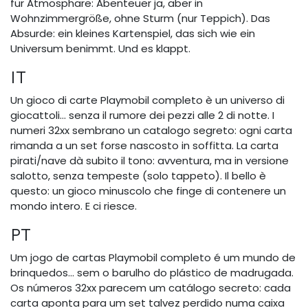
für Atmosphäre: Abenteuer ja, aber in
Wohnzimmergröße, ohne Sturm (nur Teppich). Das
Absurde: ein kleines Kartenspiel, das sich wie ein
Universum benimmt. Und es klappt.
IT
Un gioco di carte Playmobil completo è un universo di
giocattoli… senza il rumore dei pezzi alle 2 di notte. I
numeri 32xx sembrano un catalogo segreto: ogni carta
rimanda a un set forse nascosto in soffitta. La carta
pirati/nave dà subito il tono: avventura, ma in versione
salotto, senza tempeste (solo tappeto). Il bello è
questo: un gioco minuscolo che finge di contenere un
mondo intero. E ci riesce.
PT
Um jogo de cartas Playmobil completo é um mundo de
brinquedos… sem o barulho do plástico de madrugada.
Os números 32xx parecem um catálogo secreto: cada
carta aponta para um set talvez perdido numa caixa