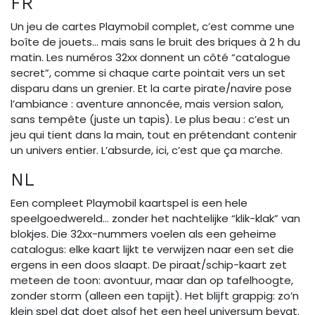
FR
Un jeu de cartes Playmobil complet, c’est comme une
boîte de jouets… mais sans le bruit des briques à 2 h du
matin. Les numéros 32xx donnent un côté “catalogue
secret”, comme si chaque carte pointait vers un set
disparu dans un grenier. Et la carte pirate/navire pose
l’ambiance : aventure annoncée, mais version salon,
sans tempête (juste un tapis). Le plus beau : c’est un
jeu qui tient dans la main, tout en prétendant contenir
un univers entier. L’absurde, ici, c’est que ça marche.
NL
Een compleet Playmobil kaartspel is een hele
speelgoedwereld… zonder het nachtelijke “klik-klak” van
blokjes. Die 32xx-nummers voelen als een geheime
catalogus: elke kaart lijkt te verwijzen naar een set die
ergens in een doos slaapt. De piraat/schip-kaart zet
meteen de toon: avontuur, maar dan op tafelhoogte,
zonder storm (alleen een tapijt). Het blijft grappig: zo’n
klein spel dat doet alsof het een heel universum bevat.